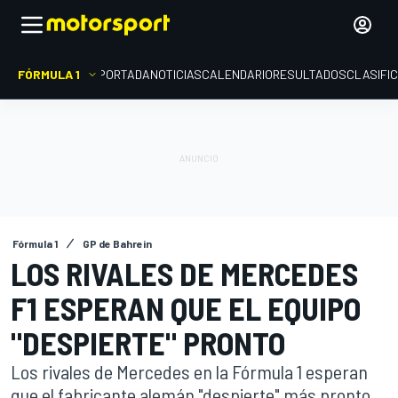
FÓRMULA 1
PORTADA
NOTICIAS
CALENDARIO
RESULTADOS
CLASIFI
Fórmula 1
GP de Bahrein
LOS RIVALES DE MERCEDES
F1 ESPERAN QUE EL EQUIPO
"DESPIERTE" PRONTO
Los rivales de Mercedes en la Fórmula 1 esperan
que el fabricante alemán "despierte" más pronto