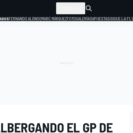
TODOS
ADOS
FERNANDO ALONSO
MARC MÁRQUEZ
FOTOGALERÍAS
APUESTAS
¡SIGUE LA F1,
P
ALBERGANDO EL GP DE