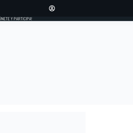
Haz que tu voz se escuche
comentando los artículos
 ÚNETE Y PARTICIPA!
INICIAR SESIÓN
EDICIÓN
ESPAÑA