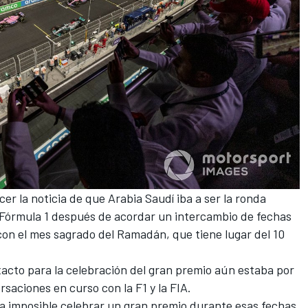
cer la noticia de que
Arabia Saudí iba a ser la ronda
 Fórmula 1
después de acordar un intercambio de fechas
con el mes sagrado del Ramadán, que tiene lugar del 10
acto para la celebración del gran premio aún estaba por
saciones en curso con la F1 y la FIA.
a imposible celebrar un gran premio durante esas fechas,