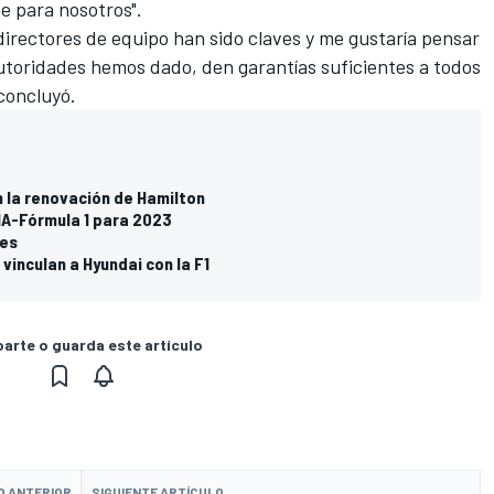
e para nosotros".
 directores de equipo han sido claves y me gustaría pensar
autoridades hemos dado, den garantías suficientes a todos
 concluyó.
 la renovación de Hamilton
FIA-Fórmula 1 para 2023
les
vinculan a Hyundai con la F1
rte o guarda este artículo
O ANTERIOR
SIGUIENTE ARTÍCULO