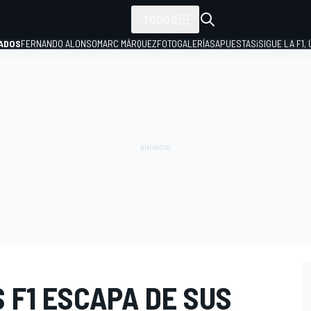
TODOS
ADOS
FERNANDO ALONSO
MARC MÁRQUEZ
FOTOGALERÍAS
APUESTAS
¡SIGUE LA F1,
P
 F1 ESCAPA DE SUS