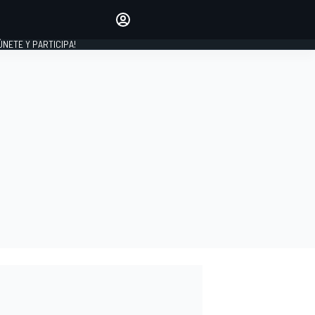
Haz que tu voz se escuche
comentando los artículos
 ÚNETE Y PARTICIPA!
INICIAR SESIÓN
EDICIÓN
ESPAÑA