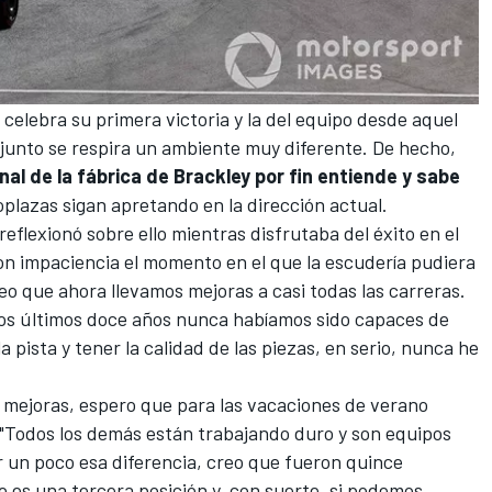
celebra su primera victoria y la del equipo desde aquel
njunto se respira un ambiente muy diferente. De hecho,
nal de la fábrica de Brackley por fin entiende y sabe
plazas sigan apretando en la dirección actual.
 reflexionó sobre ello mientras disfrutaba del éxito en el
on impaciencia el momento en el que la escudería pudiera
eo que ahora llevamos mejoras a casi todas las carreras.
 los últimos doce años nunca habíamos sido capaces de
 la pista y tener la calidad de las piezas, en serio, nunca he
o mejoras, espero que para las vacaciones de verano
"Todos los demás están trabajando duro y son equipos
r un poco esa diferencia, creo que fueron quince
o es una tercera posición y, con suerte, si podemos