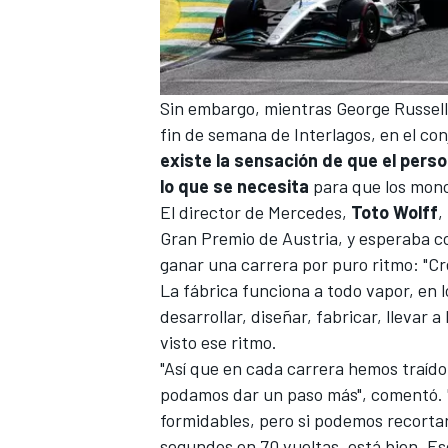
Sin embargo, mientras
George Russell
fin de semana de Interlagos, en el co
existe la sensación de que el perso
lo que se necesita
para que los mono
El director de
Mercedes
,
Toto Wolff
,
Gran Premio de Austria, y esperaba c
ganar una carrera por puro ritmo: "Cr
La fábrica funciona a todo vapor, en
desarrollar, diseñar, fabricar, llevar a
visto ese ritmo.
"Así que en cada carrera hemos traíd
podamos dar un paso más", comentó. 
formidables, pero si podemos recorta
segundos en 70 vueltas, está bien. Es