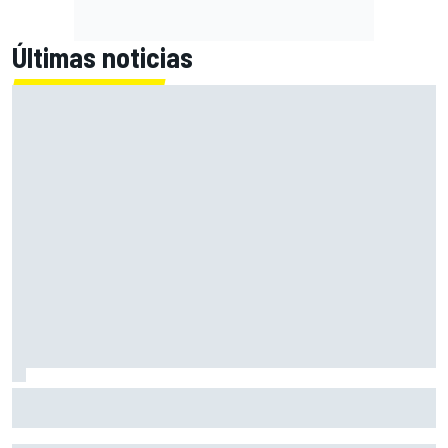
Últimas noticias
Martín: "No quiero sentirme líder, ahora no tiene valor; lo
importan es serlo al final del año"