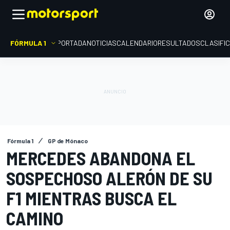
FÓRMULA 1
PORTADA
NOTICIAS
CALENDARIO
RESULTADOS
CLASIFI
Fórmula 1
GP de Mónaco
MERCEDES ABANDONA EL
SOSPECHOSO ALERÓN DE SU
F1 MIENTRAS BUSCA EL
CAMINO