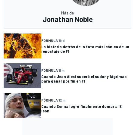
Más de
Jonathan Noble
FÓRMULA 1
9 d
La historia detrás de la foto más icónica de un
repostaje de F1
FÓRMULA 1
1 m
Cuando Jean Alesi superó el sudor y lágrimas
para ganar por fin en F1
FÓRMULA 1
2 m
Cuando Senna logró finalmente domar a 'El
león'