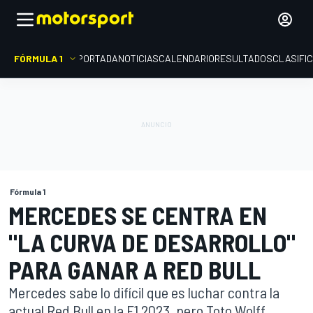
FÓRMULA 1
PORTADA
NOTICIAS
CALENDARIO
RESULTADOS
CLASIFI
Fórmula 1
MERCEDES SE CENTRA EN
"LA CURVA DE DESARROLLO"
PARA GANAR A RED BULL
Mercedes sabe lo difícil que es luchar contra la
actual Red Bull en la F1 2023, pero Toto Wolff