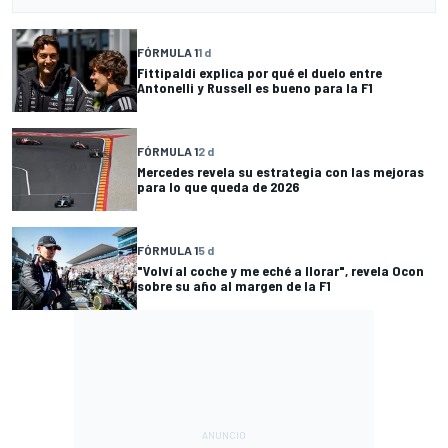
FÓRMULA 1
1 d
Fittipaldi explica por qué el duelo entre
Antonelli y Russell es bueno para la F1
FÓRMULA 1
2 d
Mercedes revela su estrategia con las mejoras
para lo que queda de 2026
FÓRMULA 1
5 d
"Volví al coche y me eché a llorar", revela Ocon
sobre su año al margen de la F1