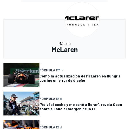
Más de
McLaren
FÓRMULA 1
17 h
Cómo la actualización de McLaren en Hungría
corrige un error de diseño
FÓRMULA 1
2 d
"Volví al coche y me eché a llorar", revela Ocon
sobre su año al margen de la F1
FÓRMULA 1
2 d