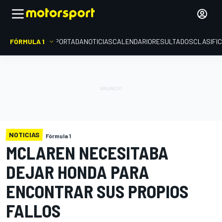
FÓRMULA 1
PORTADA
NOTICIAS
CALENDARIO
RESULTADOS
CLASIFI
NOTICIAS
Fórmula 1
MCLAREN NECESITABA
DEJAR HONDA PARA
ENCONTRAR SUS PROPIOS
FALLOS