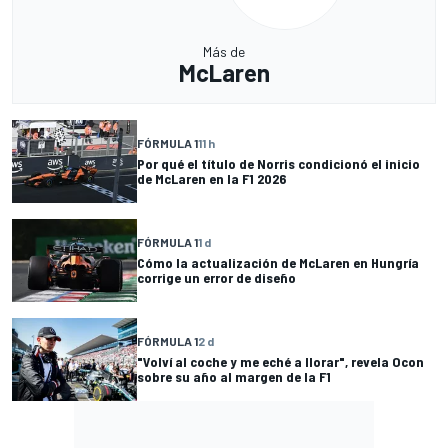
Más de
McLaren
FÓRMULA 1
11 h
Por qué el título de Norris condicionó el inicio
de McLaren en la F1 2026
FÓRMULA 1
1 d
Cómo la actualización de McLaren en Hungría
corrige un error de diseño
FÓRMULA 1
2 d
"Volví al coche y me eché a llorar", revela Ocon
sobre su año al margen de la F1