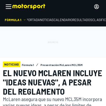
FÓRMULA 1
PORTADA
NOTICIAS
CALENDARIO
RESULTADOS
CLASIFI
NOTICIAS
Fórmula 1
Presentación McLaren MCL35M
EL NUEVO MCLAREN INCLUYE
"IDEAS NUEVAS", A PESAR
DEL REGLAMENTO
McLaren asegura que su nuevo MCL35M incorpora
varias nuevas ideas, a pesar de los límites de