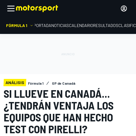
FÓRMULA 1
PORTADA
NOTICIAS
CALENDARIO
RESULTADOS
CLASIFI
ANÁLISIS
Fórmula 1
GP de Canadá
SI LLUEVE EN CANADÁ...
¿TENDRÁN VENTAJA LOS
EQUIPOS QUE HAN HECHO
TEST CON PIRELLI?