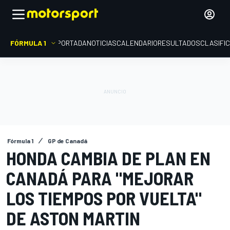
FÓRMULA 1
PORTADA
NOTICIAS
CALENDARIO
RESULTADOS
CLASIFI
Fórmula 1
GP de Canadá
HONDA CAMBIA DE PLAN EN
CANADÁ PARA "MEJORAR
LOS TIEMPOS POR VUELTA"
DE ASTON MARTIN