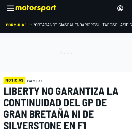
FÓRMULA 1
PORTADA
NOTICIAS
CALENDARIO
RESULTADOS
CLASIFI
NOTICIAS
Fórmula 1
LIBERTY NO GARANTIZA LA
CONTINUIDAD DEL GP DE
GRAN BRETAÑA NI DE
SILVERSTONE EN F1