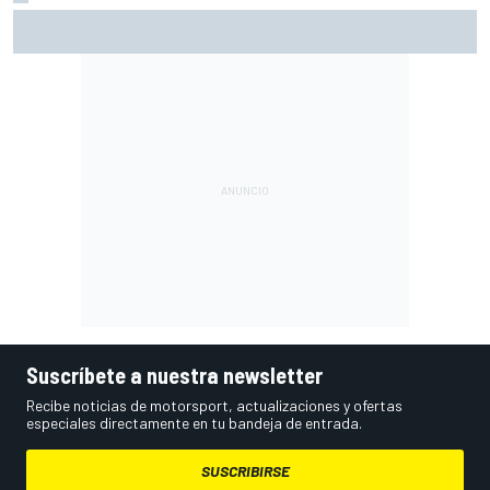
Bezzecchi: "Puede que mañana me tengan que ayudar a
subir a la moto"
Suscríbete a nuestra newsletter
Recibe noticias de motorsport, actualizaciones y ofertas
especiales directamente en tu bandeja de entrada.
SUSCRIBIRSE