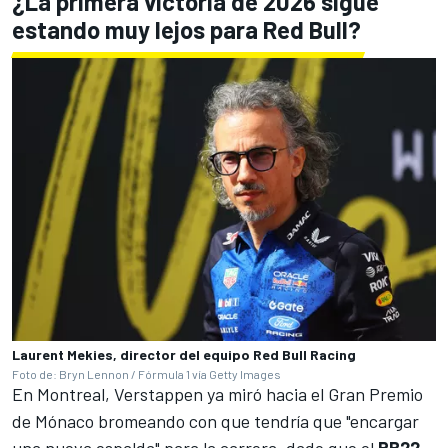
¿La primera victoria de 2026 sigue
estando muy lejos para Red Bull?
Laurent Mekies, director del equipo Red Bull Racing
Foto de: Bryn Lennon / Fórmula 1 vía Getty Images
En Montreal, Verstappen ya miró hacia el Gran Premio
de Mónaco bromeando con que
tendría que "encargar
una nueva espalda" para la carrera
, dado que el
RB22