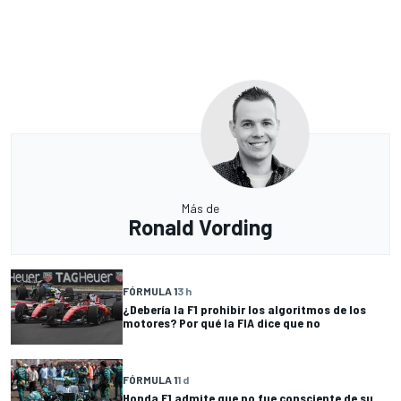
Más de
Ronald Vording
FÓRMULA 1
3 h
¿Debería la F1 prohibir los algoritmos de los
motores? Por qué la FIA dice que no
FÓRMULA 1
1 d
Honda F1 admite que no fue consciente de su