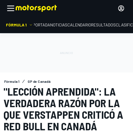
FÓRMULA 1
PORTADA
NOTICIAS
CALENDARIO
RESULTADOS
CLASIFI
Fórmula 1
GP de Canadá
"LECCIÓN APRENDIDA": LA
VERDADERA RAZÓN POR LA
QUE VERSTAPPEN CRITICÓ A
RED BULL EN CANADÁ