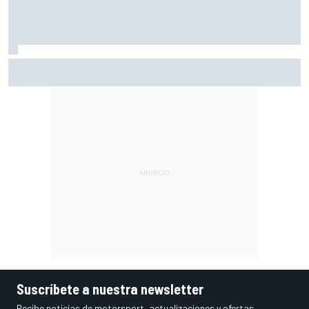
Márquez: "El año pasado marcaba la diferencia en puntos
en los que ahora voy algo peor"
Suscríbete a nuestra newsletter
Recibe noticias de motorsport, actualizaciones y ofertas