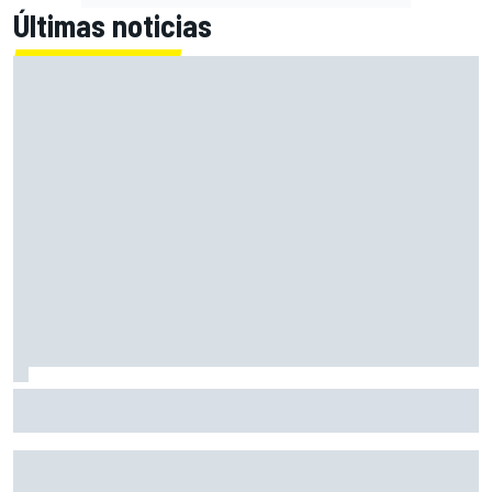
Últimas noticias
Bagnaia: "Este año no sé todo sobre mi moto, entro en
pista y simplemente piloto lo que tengo"