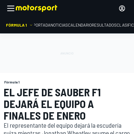
FÓRMULA 1
PORTADA
NOTICIAS
CALENDARIO
RESULTADOS
CLASIFI
Fórmula 1
EL JEFE DE SAUBER F1
DEJARÁ EL EQUIPO A
FINALES DE ENERO
El representante del equipo dejará la escudería
suiza mientras Jonathan Wheatley asume el cargo