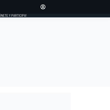
Haz que tu voz se escuche
comentando los artículos
 ÚNETE Y PARTICIPA!
INICIAR SESIÓN
EDICIÓN
ESPAÑA