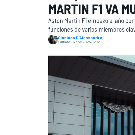
MARTIN F1 VA M
INDYCAR
WRC
Aston Martin F1 empezó el año con
funciones de varios miembros clave
Gianluca D'Alessandro
Editado:
14 ene 2025, 12:43
WEC
FÓRMULA E