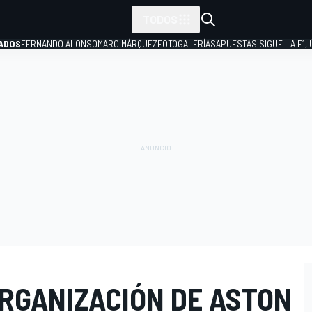
TODOS
ADOS
FERNANDO ALONSO
MARC MÁRQUEZ
FOTOGALERÍAS
APUESTAS
¡SIGUE LA F1,
P
ORGANIZACIÓN DE ASTON