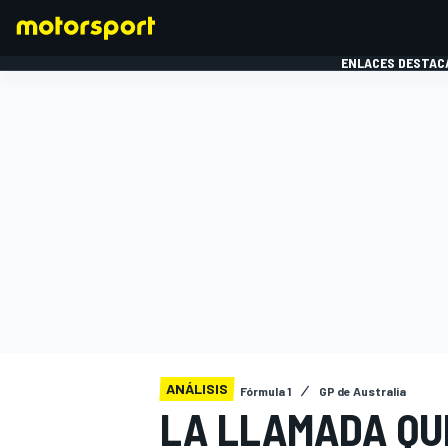
ENLACES DESTAC
FÓRMULA 1
MOTOG
ANÁLISIS
Fórmula 1
GP de Australia
LA LLAMADA QUE