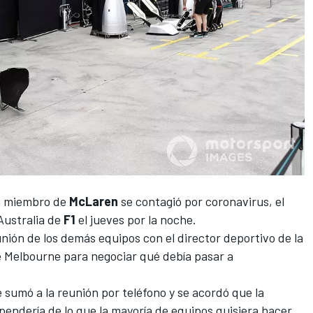
n miembro de
McLaren
se contagió por coronavirus,
el
Australia
de
F1
el jueves por la noche.
nión de los demás equipos con el director deportivo
de la
e Melbourne para negociar qué debía pasar a
e sumó a la reunión por teléfono y se acordó que la
endería de lo que la mayoría de equipos quisiera hacer.