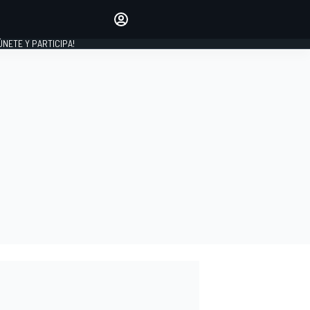
Haz que tu voz se escuche
comentando los artículos
 ÚNETE Y PARTICIPA!
INICIAR SESIÓN
EDICIÓN
ESPAÑA