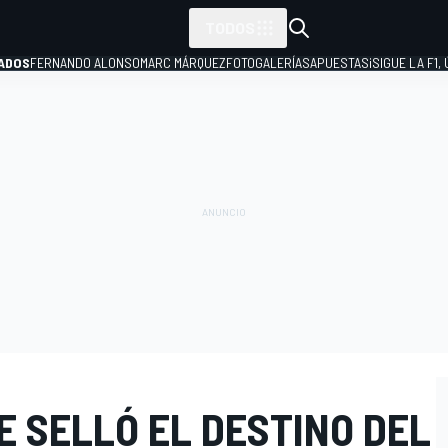
TODOS
ADOS
FERNANDO ALONSO
MARC MÁRQUEZ
FOTOGALERÍAS
APUESTAS
¡SIGUE LA F1,
P
 SELLÓ EL DESTINO DEL