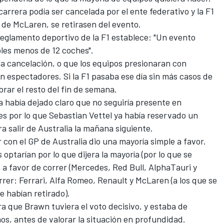
carrera podía ser cancelada por el ente federativo y la F1
 de McLaren, se retirasen del evento.
 reglamento deportivo de la F1 establece: "Un evento
bles menos de 12 coches".
a cancelación, o que los equipos presionaran con
sin espectadores. Si la F1 pasaba ese día sin más casos de
brar el resto del fin de semana.
a había dejado claro que no seguiría presente en
es por lo que
Sebastian Vettel
ya había reservado un
a salir de Australia la mañana siguiente.
 con el GP de Australia
dio una mayoría simple a favor.
 optarían por lo que dijera la mayoría (por lo que se
a favor de correr (
Mercedes
,
Red Bull
,
AlphaTauri
y
orrer:
Ferrari
,
Alfa Romeo
,
Renault
y
McLaren
(a los que se
se habían retirado).
a que Brawn tuviera el voto decisivo, y estaba de
nos, antes de valorar la situación en profundidad.