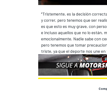
"Tristemente, es la decisión correct
y correr, pero tenemos que ser realis
es que esto es muy grave, con pers
e incluso aquellos que no lo están, 
emocionalmente. Nadie sabe con cer
pero tenemos que tomar precaucione
triste, ya que el deporte nos une en t
Compa