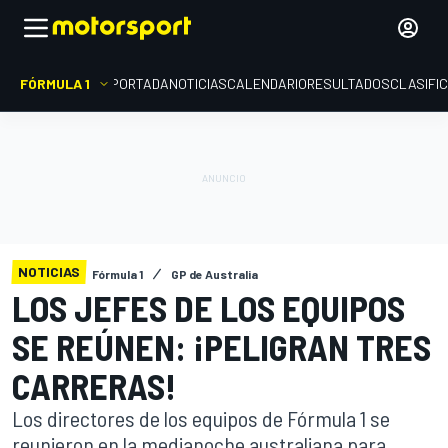
FÓRMULA 1
PORTADA
NOTICIAS
CALENDARIO
RESULTADOS
CLASIFI
NOTICIAS
Fórmula 1
GP de Australia
LOS JEFES DE LOS EQUIPOS
SE REÚNEN: ¡PELIGRAN TRES
CARRERAS!
Los directores de los equipos de Fórmula 1 se
reunieron en la medianoche australiana para