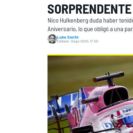
SORPRENDENTE 
INDYCAR
WRC
Nico Hulkenberg duda haber tenido 
Aniversario, lo que obligó a una pa
Luke Smith
Editado:
9 ago 2020, 17:50
WEC
FÓRMULA E