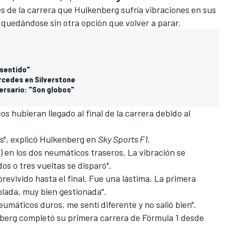
 de la carrera que Hulkenberg sufría vibraciones en sus
, quedándose sin otra opción que volver a parar.
 sentido"
rcedes en Silverstone
iversario: "Son globos"
hubieran llegado al final de la carrera debido al
es", explicó Hulkenberg en
Sky Sports F1
.
) en los dos neumáticos traseros. La vibración se
s o tres vueltas se disparó".
revivido hasta el final. Fue una lástima. La primera
olada, muy bien gestionada".
máticos duros, me sentí diferente y no salió bien".
nberg completó su primera carrera de
Fórmula 1
desde