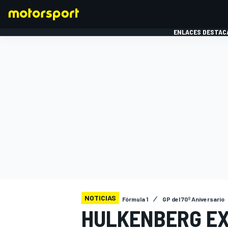
ENLACES DESTAC
FÓRMULA 1
MOTOG
NOTICIAS
Fórmula 1
GP del 70º Aniversario
HULKENBERG EX