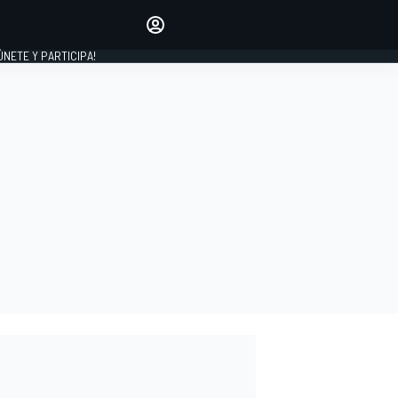
Haz que tu voz se escuche
comentando los artículos
 ÚNETE Y PARTICIPA!
INICIAR SESIÓN
EDICIÓN
ESPAÑA