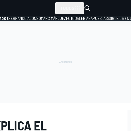
TODOS
ADOS
FERNANDO ALONSO
MARC MÁRQUEZ
FOTOGALERÍAS
APUESTAS
¡SIGUE LA F1,
P
PLICA EL