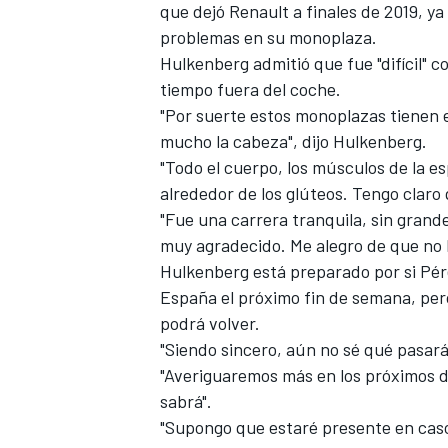
que dejó
Renault
a finales de 2019, y
problemas en su monoplaza.
Hulkenberg admitió que fue "difícil" 
tiempo fuera del coche.
"Por suerte estos monoplazas tienen 
mucho la cabeza", dijo Hulkenberg.
"Todo el cuerpo, los músculos de la es
alrededor de los glúteos. Tengo claro 
"Fue una carrera tranquila, sin grand
muy agradecido. Me alegro de que no h
MÁS CATEGORÍAS
Hulkenberg está preparado por si
Pér
España el próximo fin de semana, per
podrá volver.
"Siendo sincero, aún no sé qué pasará
"Averiguaremos más en los próximos d
sabrá".
"Supongo que estaré presente en caso