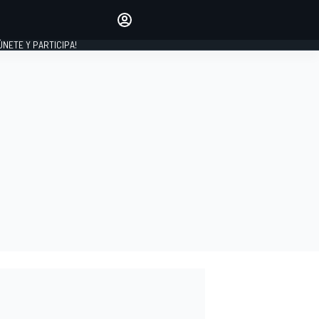
Haz que tu voz se escuche
comentando los artículos
 ÚNETE Y PARTICIPA!
INICIAR SESIÓN
EDICIÓN
ESPAÑA