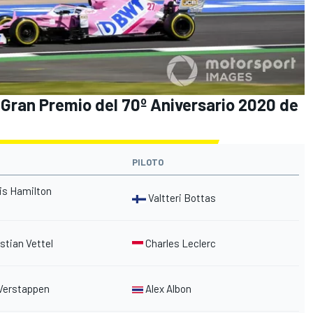
l Gran Premio del 70º Aniversario 2020 de
PILOTO
is
Hamilton
Valtteri Bottas
tian Vettel
Charles Leclerc
Verstappen
Alex Albon