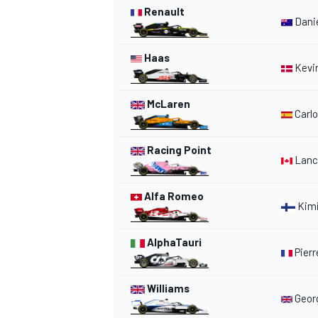
Renault
Danie
Haas
Kevi
McLaren
Carlo
Racing Point
Lance
Alfa Romeo
Kimi
AlphaTauri
Pierr
Williams
Georg