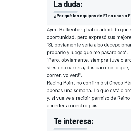
La duda:
¿Por qué los equipos de F1 no usan a
Ayer, Hulkenberg había admitido que 
oportunidad, pero expresó sus mejore
"Sí, obviamente sería algo decepciona
probarlo y luego que me pasara eso".
“Pero, obviamente, siempre tuve clar
si es una carrera, dos carreras o qué,
correr, volverá".
MÁS CATEGORÍAS
Racing Point no confirmó si
Checo Pé
apenas una semana. Lo que está claro
y, si vuelve a recibir permiso de Rein
acceder a nuestro país.
Te interesa: