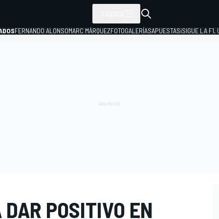
TODOS
ADOS
FERNANDO ALONSO
MARC MÁRQUEZ
FOTOGALERÍAS
APUESTAS
¡SIGUE LA F1,
P
 DAR POSITIVO EN