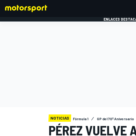
ENLACES DESTAC
FÓRMULA 1
MOTOG
NOTICIAS
Fórmula 1
GP del 70º Aniversario
PÉREZ VUELVE A