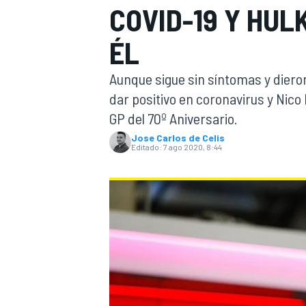
COVID-19 Y HU
INDYCAR
WRC
ÉL
Aunque sigue sin síntomas y dieron
dar positivo en coronavirus y Nico
GP del 70º Aniversario.
Jose Carlos de Celis
Editado:
7 ago 2020, 8:44
WEC
FÓRMULA E