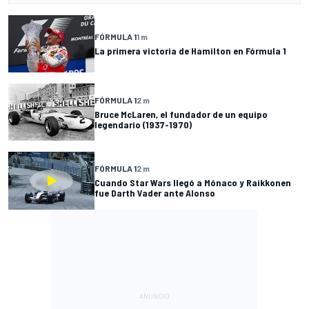
FÓRMULA 1
1 m
La primera victoria de Hamilton en Fórmula 1
FÓRMULA 1
2 m
Bruce McLaren, el fundador de un equipo
legendario (1937-1970)
FÓRMULA 1
2 m
Cuando Star Wars llegó a Mónaco y Raikkonen
fue Darth Vader ante Alonso