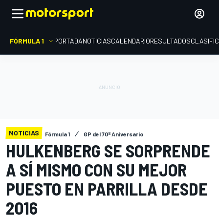
FÓRMULA 1
PORTADA
NOTICIAS
CALENDARIO
RESULTADOS
CLASIFI
NOTICIAS
Fórmula 1
GP del 70º Aniversario
HULKENBERG SE SORPRENDE
A SÍ MISMO CON SU MEJOR
PUESTO EN PARRILLA DESDE
2016