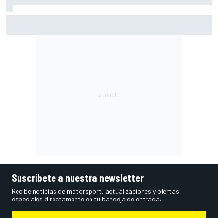
Las notas de mitad de temporada de la F1 2026: Cadillac
arranca con buen pie su aventura
Suscríbete a nuestra newsletter
Recibe noticias de motorsport, actualizaciones y ofertas
especiales directamente en tu bandeja de entrada.