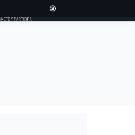
Haz que tu voz se escuche
comentando los artículos
 ÚNETE Y PARTICIPA!
INICIAR SESIÓN
EDICIÓN
ESPAÑA