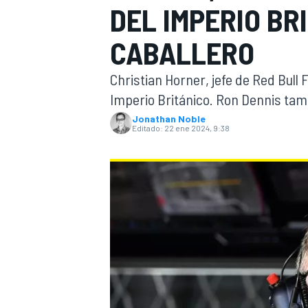
DEL IMPERIO BR
INDYCAR
WRC
CABALLERO
Christian Horner, jefe de Red Bull
Imperio Británico. Ron Dennis ta
Jonathan Noble
Editado:
22 ene 2024, 9:38
WEC
FÓRMULA E