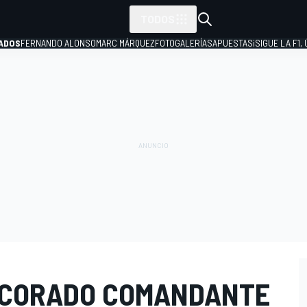
TODOS
ADOS
FERNANDO ALONSO
MARC MÁRQUEZ
FOTOGALERÍAS
APUESTAS
¡SIGUE LA F1,
P
ECORADO COMANDANTE