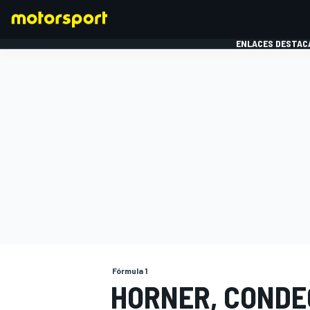
ENLACES DESTAC
FÓRMULA 1
MOTOG
Fórmula 1
HORNER, COND