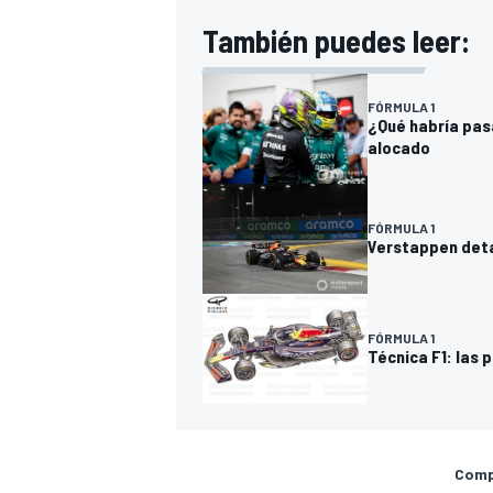
También puedes leer:
FÓRMULA 1
¿Qué habría pas
alocado
FÓRMULA 1
Verstappen deta
FÓRMULA 1
Técnica F1: las 
Compa