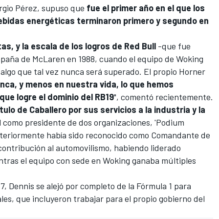
rgio Pérez
, supuso que
fue el primer año en el que los
bebidas energéticas terminaron primero y segundo en
as, y la escala de los logros de Red Bull
-que fue
ampaña de
McLaren
en 1988, cuando el equipo de Woking
 algo que tal vez nunca será superado. El propio Horner
unca, y menos en nuestra vida, lo que hemos
ue logre el dominio del RB19
", comentó recientemente.
ítulo de Caballero por sus servicios a la industria y la
al como presidente de dos organizaciones, 'Podium
nteriormente había sido reconocido como Comandante de
 contribución al automovilismo, habiendo liderado
tras el equipo con sede en Woking ganaba múltiples
7, Dennis se alejó por completo de la
Fórmula 1
para
les, que incluyeron trabajar para el propio gobierno del