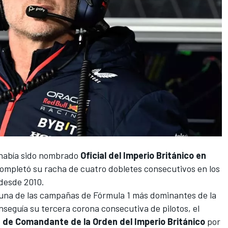
 había sido nombrado
Oficial del Imperio Británico en
completó su racha de cuatro dobletes consecutivos en los
 desde 2010.
 una de las campañas de
Fórmula 1
más dominantes de la
seguía su tercera corona consecutiva de pilotos, el
a de Comandante de la Orden del Imperio Británico
por