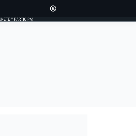
Haz que tu voz se escuche
comentando los artículos
 ÚNETE Y PARTICIPA!
INICIAR SESIÓN
EDICIÓN
ESPAÑA