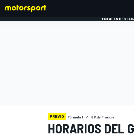
ENLACES DESTAC
FÓRMULA 1
MOTOG
PREVIO
Fórmula 1
GP de Francia
HORARIOS DEL G