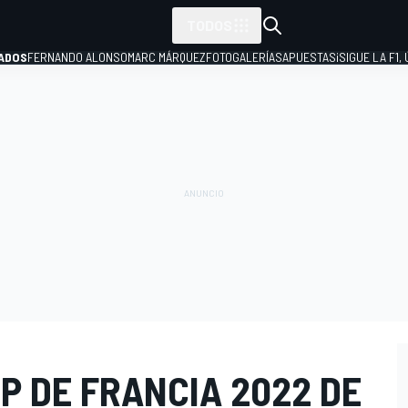
TODOS
ADOS
FERNANDO ALONSO
MARC MÁRQUEZ
FOTOGALERÍAS
APUESTAS
¡SIGUE LA F1,
P
P DE FRANCIA 2022 DE