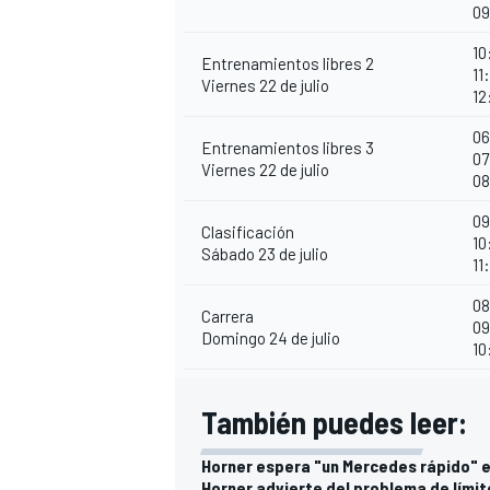
09
10
Entrenamientos libres 2
11
Viernes 22 de julio
12
06
Entrenamientos libres 3
07
Viernes 22 de julio
08
09
Clasificación
10
Sábado 23 de julio
11
MÁS CATEGORÍAS
08
Carrera
09
Domingo 24 de julio
10
También puedes leer:
Horner espera "un Mercedes rápido" en
Horner advierte del problema de límit