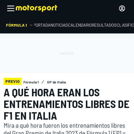
FÓRMULA 1
PORTADA
NOTICIAS
CALENDARIO
RESULTADOS
CLASIFI
PREVIO
Fórmula 1
GP de Italia
A QUÉ HORA ERAN LOS
ENTRENAMIENTOS LIBRES DE
F1 EN ITALIA
Mira a qué hora fueron los entrenamientos libres
del Gran Premio de Italia 2023 de Fórmula 1 (FP1 y