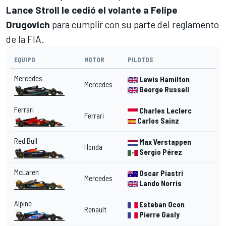
Lance Stroll le cedió
el volante a Felipe
Drugovich
para cumplir con su parte del reglamento
de la FIA.
EQUIPO
MOTOR
PILOTOS
Mercedes
Lewis Hamilton
Mercedes
George Russell
Ferrari
Charles Leclerc
Ferrari
Carlos Sainz
Red Bull
Max Verstappen
Honda
Sergio Pérez
McLaren
Oscar Piastri
Mercedes
Lando Norris
Alpine
Esteban Ocon
Renault
Pierre Gasly