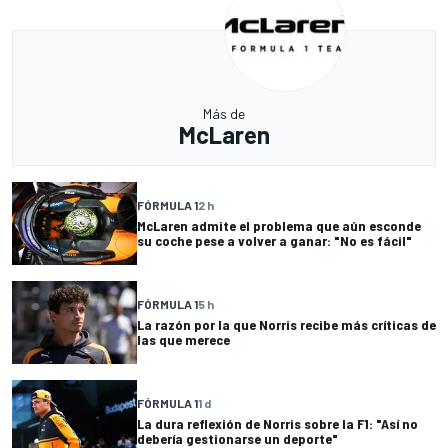
Más de
McLaren
FÓRMULA 1
2 h
McLaren admite el problema que aún esconde
su coche pese a volver a ganar: "No es fácil"
FÓRMULA 1
5 h
La razón por la que Norris recibe más críticas de
las que merece
FÓRMULA 1
1 d
La dura reflexión de Norris sobre la F1: "Así no
debería gestionarse un deporte"