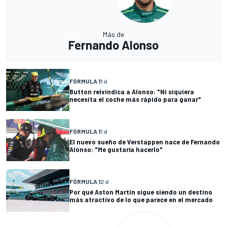
Más de
Fernando Alonso
FÓRMULA 1
1 d
Button reivindica a Alonso: "Ni siquiera
necesita el coche más rápido para ganar"
FÓRMULA 1
1 d
El nuevo sueño de Verstappen nace de Fernando
Alonso: "Me gustaría hacerlo"
FÓRMULA 1
2 d
Por qué Aston Martin sigue siendo un destino
más atractivo de lo que parece en el mercado