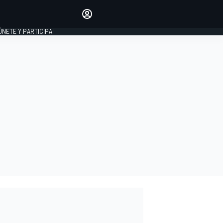
Haz que tu voz se escuche
comentando los artículos
 ÚNETE Y PARTICIPA!
INICIAR SESIÓN
EDICIÓN
ESPAÑA