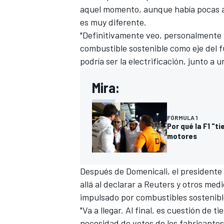
aquel momento, aunque había pocas al
es muy diferente.
"Definitivamente veo, personalmente
combustible sostenible como eje del fu
podría ser la electrificación, junto a
Mira:
FÓRMULA 1
Por qué la F1 "t
motores
Después de Domenicali, el presidente 
allá al declarar a Reuters y otros med
impulsado por combustibles sostenibl
"Va a llegar. Al final, es cuestión de 
necesidad de votos de los fabricantes