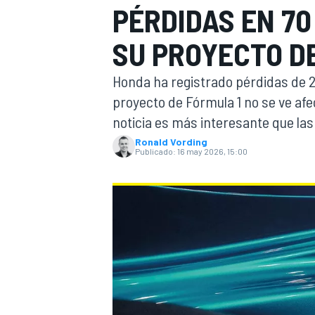
PÉRDIDAS EN 70
INDYCAR
WRC
SU PROYECTO DE
Honda ha registrado pérdidas de 2.
proyecto de Fórmula 1 no se ve afe
noticia es más interesante que las 
Ronald Vording
Publicado:
16 may 2026, 15:00
WEC
FÓRMULA E