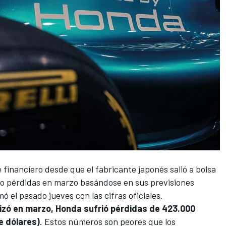
financiero desde que el fabricante japonés salió a bolsa
to pérdidas en marzo basándose en sus previsiones
ó el pasado jueves con las cifras oficiales.
nalizó en marzo, Honda sufrió pérdidas de 423.000
e dólares)
. Estos números son peores que los