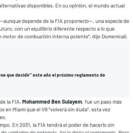
ternativas disponibles. En su opinión, el mundo actual
 —aunque depende de la FIA proponerlo—, una especie de
turo, con un equilibrio diferente respecto a lo que
 un motor de combustión interna potente", dijo Domenicali.
iene que decidir" este año el próximo reglamento de
de la FIA,
Mohammed Ben Sulayem
, fue un paso más
ios en Miami que el V8 "volverá sin duda", esta vez
es.
tiempo. En 2031, la FIA tendrá el poder de hacerlo sin
 de unidades de potencia. Así lo dicta el reglamento. Pero