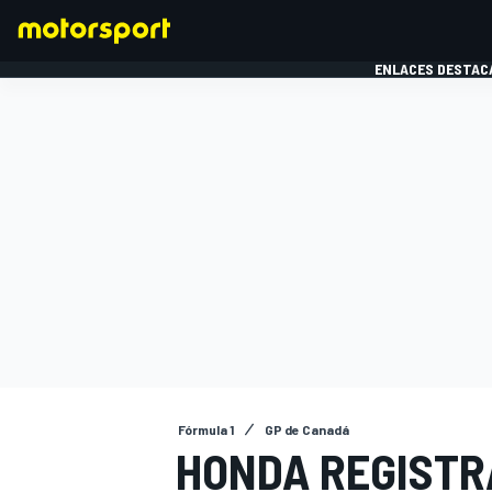
ENLACES DESTAC
FÓRMULA 1
MOTOG
Fórmula 1
GP de Canadá
HONDA REGISTR