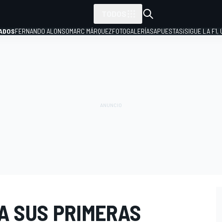
TODOS
ADOS
FERNANDO ALONSO
MARC MÁRQUEZ
FOTOGALERÍAS
APUESTAS
¡SIGUE LA F1,
P
A SUS PRIMERAS