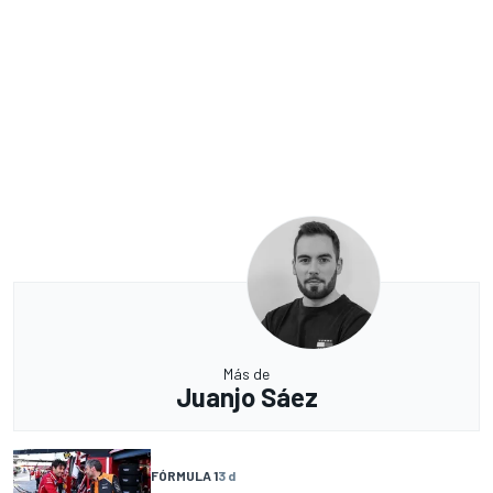
Más de
Juanjo Sáez
FÓRMULA 1
3 d