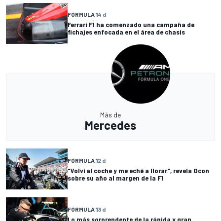
FÓRMULA 1
4 d
Ferrari F1 ha comenzado una campaña de
fichajes enfocada en el área de chasis
Más de
Mercedes
FÓRMULA 1
2 d
"Volví al coche y me eché a llorar", revela Ocon
sobre su año al margen de la F1
FÓRMULA 1
3 d
Lo más sorprendente de la rápida y gran