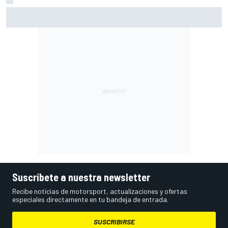
Vowles defiende el proyecto de Williams pese a sus pobres
resultados en 2026
Suscríbete a nuestra newsletter
Recibe noticias de motorsport, actualizaciones y ofertas
especiales directamente en tu bandeja de entrada.
SUSCRIBIRSE