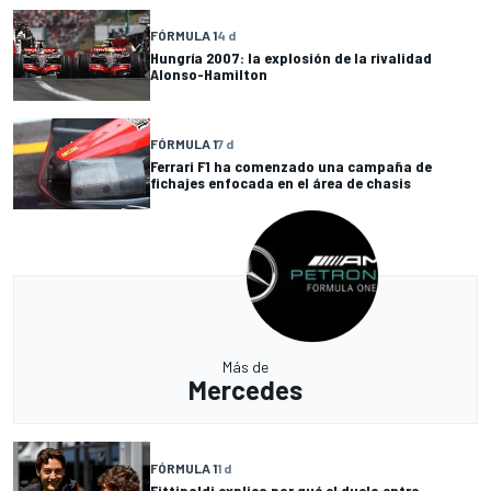
FÓRMULA 1
4 d
Hungría 2007: la explosión de la rivalidad
Alonso-Hamilton
FÓRMULA 1
7 d
Ferrari F1 ha comenzado una campaña de
fichajes enfocada en el área de chasis
Más de
Mercedes
FÓRMULA 1
1 d
Fittipaldi explica por qué el duelo entre