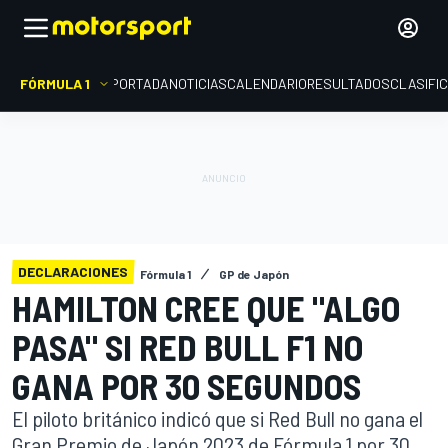
FÓRMULA 1
PORTADA
NOTICIAS
CALENDARIO
RESULTADOS
CLASIFI
DECLARACIONES
Fórmula 1
GP de Japón
HAMILTON CREE QUE "ALGO
PASA" SI RED BULL F1 NO
GANA POR 30 SEGUNDOS
El piloto británico indicó que si Red Bull no gana el
Gran Premio de Japón 2023 de Fórmula 1 por 30