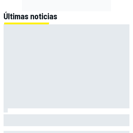
Últimas noticias
Palou logra en Portland una nueva victoria y pone rumbo a
su quinto título de IndyCar