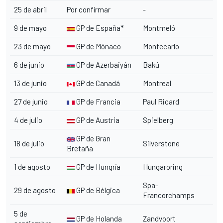
25 de abril
Por confirmar
-
9 de mayo
GP de España*
Montmeló
23 de mayo
GP de Mónaco
Montecarlo
6 de junio
GP de Azerbaiyán
Bakú
13 de junio
GP de Canadá
Montreal
27 de junio
GP de Francia
Paul Ricard
4 de julio
GP de Austria
Spielberg
GP de Gran
18 de julio
Silverstone
Bretaña
1 de agosto
GP de Hungría
Hungaroring
Spa-
29 de agosto
GP de Bélgica
Francorchamps
5 de
GP de Holanda
Zandvoort