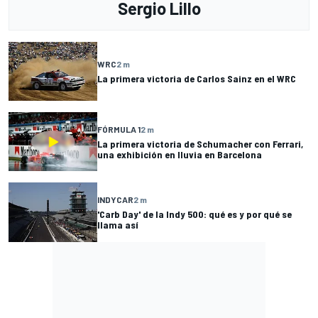
Sergio Lillo
WRC
2 m
La primera victoria de Carlos Sainz en el WRC
FÓRMULA 1
2 m
La primera victoria de Schumacher con Ferrari,
una exhibición en lluvia en Barcelona
INDYCAR
2 m
'Carb Day' de la Indy 500: qué es y por qué se
llama así