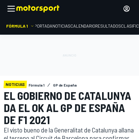
FÓRMULA 1
PORTADA
NOTICIAS
CALENDARIO
RESULTADOS
CLASIFI
NOTICIAS
Fórmula 1
GP de España
EL GOBIERNO DE CATALUNYA
DA EL OK AL GP DE ESPAÑA
DE F1 2021
El visto bueno de la Generalitat de Catalunya allana
el terreno al Circuit de Barcelona para confirmar