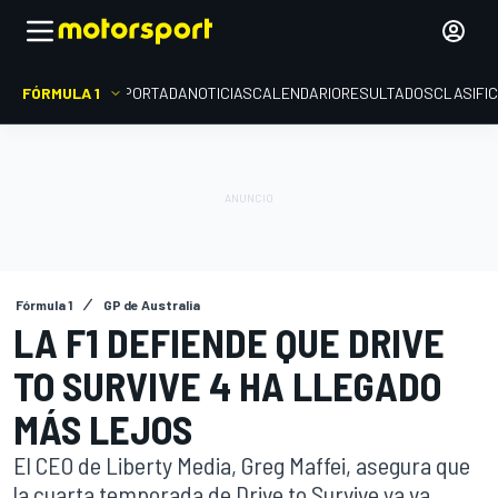
FÓRMULA 1
PORTADA
NOTICIAS
CALENDARIO
RESULTADOS
CLASIFI
Fórmula 1
GP de Australia
LA F1 DEFIENDE QUE DRIVE
TO SURVIVE 4 HA LLEGADO
MÁS LEJOS
El CEO de Liberty Media, Greg Maffei, asegura que
la cuarta temporada de Drive to Survive ya va