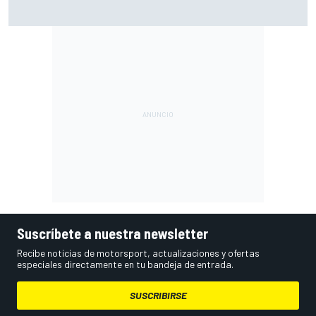
Vowles defiende el proyecto de Williams pese a sus pobres
resultados en 2026
Suscríbete a nuestra newsletter
Recibe noticias de motorsport, actualizaciones y ofertas
especiales directamente en tu bandeja de entrada.
SUSCRIBIRSE