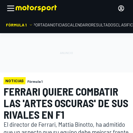
FÓRMULA 1
PORTADA
NOTICIAS
CALENDARIO
RESULTADOS
CLASIFI
NOTICIAS
Fórmula 1
FERRARI QUIERE COMBATIR
LAS 'ARTES OSCURAS' DE SUS
RIVALES EN F1
El director de Ferrari, Mattia Binotto, ha admitido
que un aspecto que su equipo debe mejorar frente