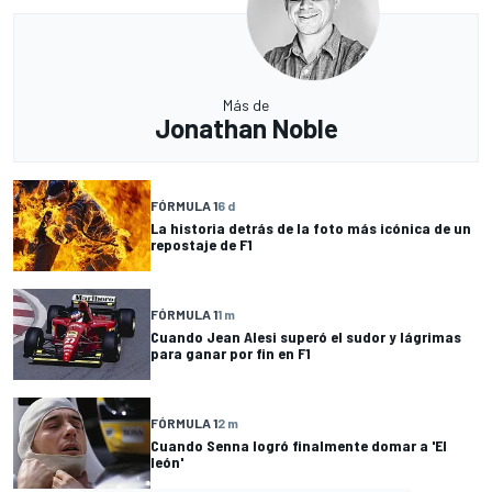
Más de
Jonathan Noble
FÓRMULA 1
6 d
La historia detrás de la foto más icónica de un
repostaje de F1
FÓRMULA 1
1 m
Cuando Jean Alesi superó el sudor y lágrimas
para ganar por fin en F1
FÓRMULA 1
2 m
Cuando Senna logró finalmente domar a 'El
león'