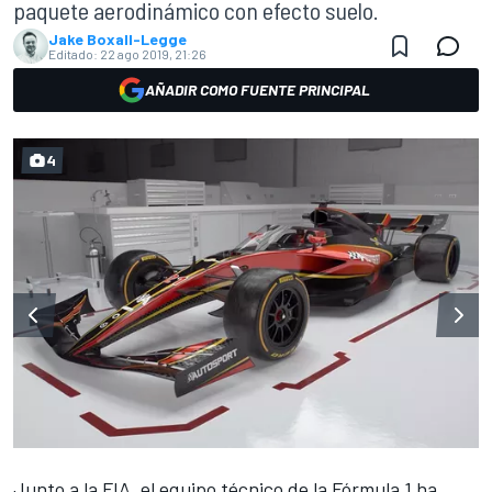
paquete aerodinámico con efecto suelo.
Jake Boxall-Legge
Editado:
22 ago 2019, 21:26
AÑADIR COMO FUENTE PRINCIPAL
4
Junto a la FIA, el equipo técnico de la
Fórmula 1
ha