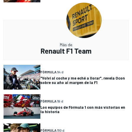
Más de
Renault F1 Team
FÓRMULA 1
4 d
"Volví al coche y me eché a llorar", revela Ocon
sobre su año al margen de la F1
FÓRMULA 1
9 d
Los equipos de Fórmula 1 con más victorias en
la historia
FÓRMULA 1
10 d