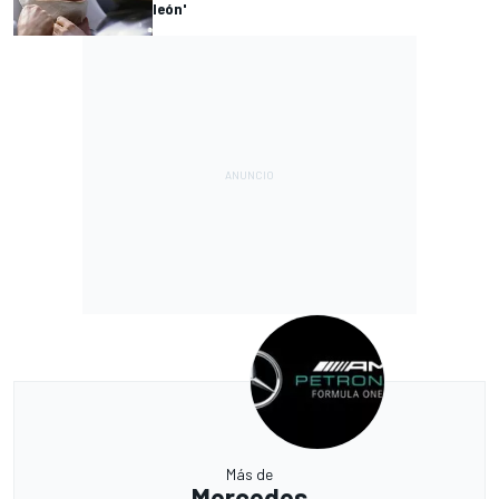
león'
Más de
Mercedes