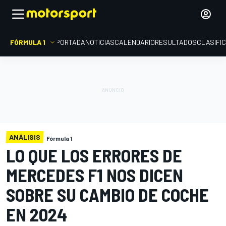
FÓRMULA 1
PORTADA
NOTICIAS
CALENDARIO
RESULTADOS
CLASIFI
ANÁLISIS
Fórmula 1
LO QUE LOS ERRORES DE
MERCEDES F1 NOS DICEN
SOBRE SU CAMBIO DE COCHE
EN 2024