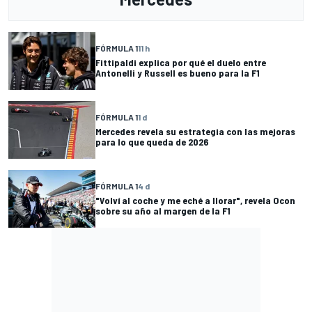
FÓRMULA 1
11 h
Fittipaldi explica por qué el duelo entre
Antonelli y Russell es bueno para la F1
FÓRMULA 1
1 d
Mercedes revela su estrategia con las mejoras
para lo que queda de 2026
FÓRMULA 1
4 d
"Volví al coche y me eché a llorar", revela Ocon
sobre su año al margen de la F1