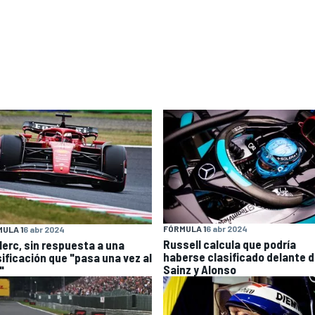
FÓRMULA 1
6 abr 2024
ULA 1
6 abr 2024
Russell calcula que podría
lerc, sin respuesta a una
haberse clasificado delante 
sificación que "pasa una vez al
Sainz y Alonso
"