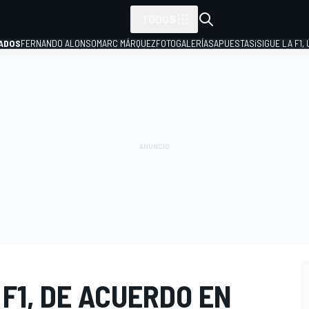
TODOS
ADOS
FERNANDO ALONSO
MARC MÁRQUEZ
FOTOGALERÍAS
APUESTAS
¡SIGUE LA F1,
P
 F1, DE ACUERDO EN