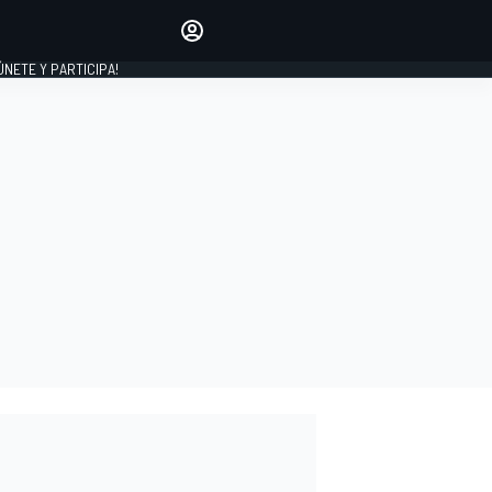
Haz que tu voz se escuche
comentando los artículos
 ÚNETE Y PARTICIPA!
INICIAR SESIÓN
EDICIÓN
ESPAÑA