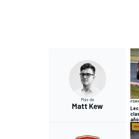
Más de
FÓRM
Matt Kew
Lec
cla
año