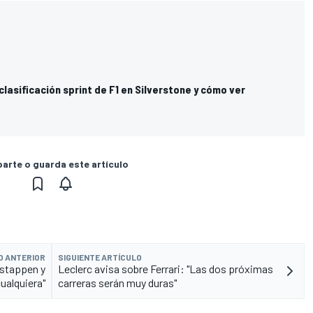
 clasificación sprint de F1 en Silverstone y cómo ver
rte o guarda este artículo
O ANTERIOR
SIGUIENTE ARTÍCULO
rstappen y
Leclerc avisa sobre Ferrari: "Las dos próximas
ualquiera"
carreras serán muy duras"