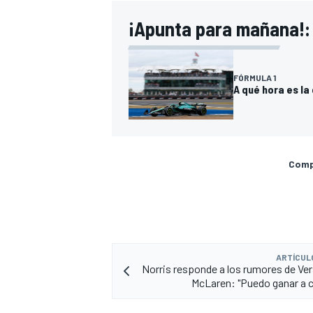
¡Apunta para mañana!:
FÓRMULA 1
A qué hora es la
Compa
ARTÍCUL
Norris responde a los rumores de Ve
McLaren: "Puedo ganar a c