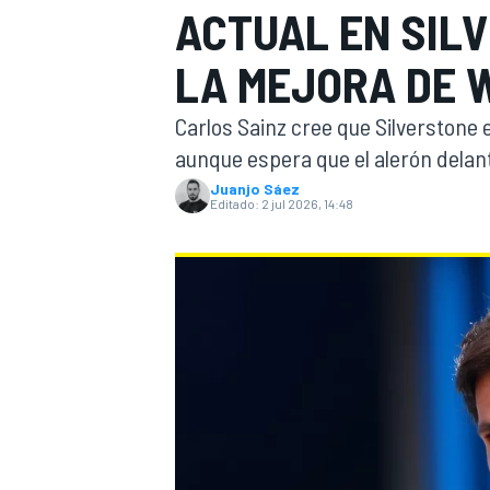
ACTUAL EN SIL
INDYCAR
WRC
LA MEJORA DE 
Carlos Sainz cree que Silverstone 
aunque espera que el alerón delant
Juanjo Sáez
Editado:
2 jul 2026, 14:48
WEC
FÓRMULA E