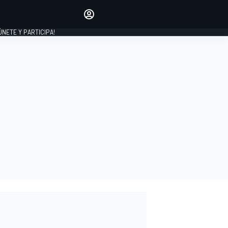
Haz que tu voz se escuche
comentando los artículos
 ÚNETE Y PARTICIPA!
INICIAR SESIÓN
EDICIÓN
ESPAÑA