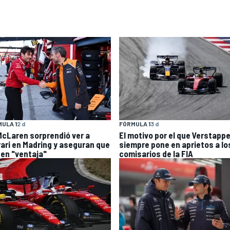
ULA 1
2 d
FÓRMULA 1
3 d
McLaren sorprendió ver a
El motivo por el que Verstapp
rari en Madring y aseguran que
siempre pone en aprietos a lo
nen "ventaja"
comisarios de la FIA