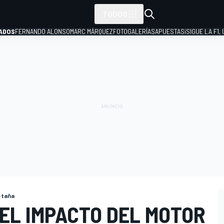
TODOS
ADOS
FERNANDO ALONSO
MARC MÁRQUEZ
FOTOGALERÍAS
APUESTAS
¡SIGUE LA F1,
P
etaña
EL IMPACTO DEL MOTOR