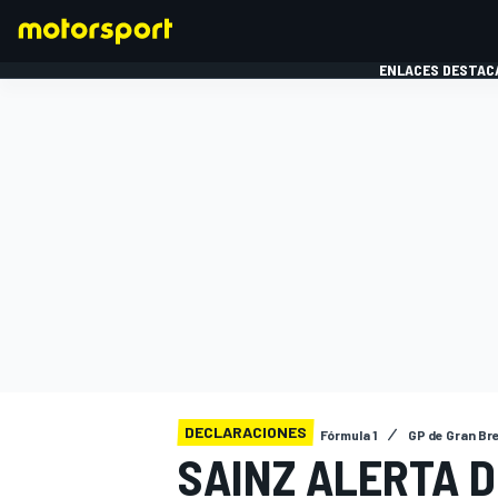
ENLACES DESTAC
FÓRMULA 1
MOTOG
DECLARACIONES
Fórmula 1
GP de Gran Br
SAINZ ALERTA D