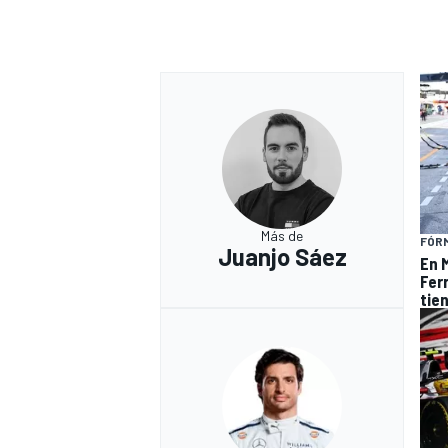
Más de
FÓRM
Juanjo Sáez
En 
Fer
tie