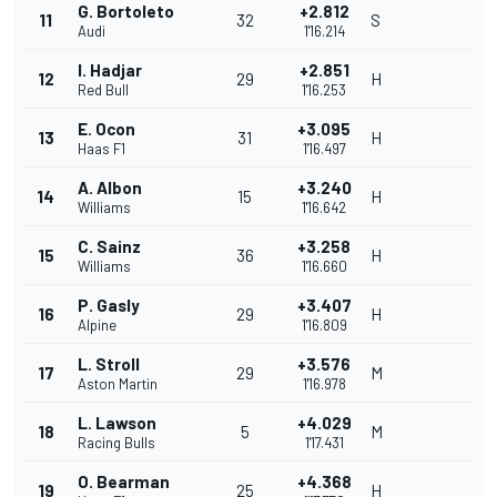
G. Bortoleto
+2.812
11
32
S
Audi
1'16.214
I. Hadjar
+2.851
12
29
H
Red Bull
1'16.253
E. Ocon
+3.095
13
31
H
Haas F1
1'16.497
A. Albon
+3.240
14
15
H
Williams
1'16.642
C. Sainz
+3.258
15
36
H
Williams
1'16.660
P. Gasly
+3.407
16
29
H
Alpine
1'16.809
L. Stroll
+3.576
17
29
M
Aston Martin
1'16.978
L. Lawson
+4.029
18
5
M
Racing Bulls
1'17.431
O. Bearman
+4.368
19
25
H