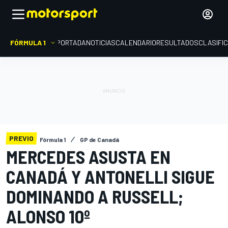
FÓRMULA 1
PORTADA
NOTICIAS
CALENDARIO
RESULTADOS
CLASIFI
PREVIO
Fórmula 1
GP de Canadá
MERCEDES ASUSTA EN
CANADÁ Y ANTONELLI SIGUE
DOMINANDO A RUSSELL;
ALONSO 10º