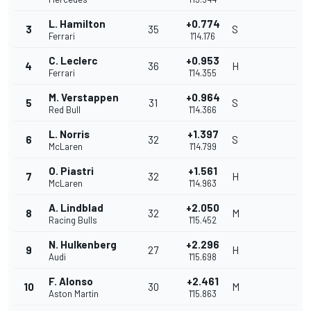
L. Hamilton
+0.774
3
35
S
Ferrari
1'14.176
C. Leclerc
+0.953
4
36
H
Ferrari
1'14.355
M. Verstappen
+0.964
5
31
S
Red Bull
1'14.366
L. Norris
+1.397
6
32
S
McLaren
1'14.799
O. Piastri
+1.561
7
32
H
McLaren
1'14.963
A. Lindblad
+2.050
8
32
M
Racing Bulls
1'15.452
N. Hulkenberg
+2.296
9
27
H
Audi
1'15.698
F. Alonso
+2.461
10
30
M
Aston Martin
1'15.863