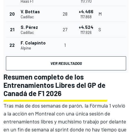
Haas F1
1'17.770
V. Bottas
+4.466
20
28
M
Cadillac
1'17.868
S. Pérez
+4.524
21
27
S
Cadillac
1'17.926
F. Colapinto
22
1
Alpine
VER RESULTADOS
Resumen completo de los
Entrenamientos Libres del GP de
Canadá de F1 2026
Tras más de dos semanas de parón, la Fórmula 1 volvió
a la acción en Montreal con una única sesión de
entrenamientos libres y muchísimo trabajo por delante
en un fin de semana al sprint donde no hay tiempo que