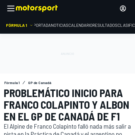
FÓRMULA 1
PORTADA
NOTICIAS
CALENDARIO
RESULTADOS
CLASIFI
Fórmula 1
GP de Canadá
PROBLEMÁTICO INICIO PARA
FRANCO COLAPINTO Y ALBON
EN EL GP DE CANADÁ DE F1
El Alpine de Franco Colapinto falló nada más salir a
pista en la Práctica de Canadá y el argentino no