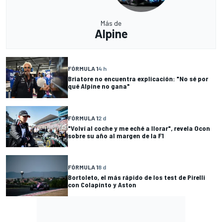
Más de
Alpine
FÓRMULA 1
4 h
Briatore no encuentra explicación: "No sé por
qué Alpine no gana"
FÓRMULA 1
2 d
"Volví al coche y me eché a llorar", revela Ocon
sobre su año al margen de la F1
FÓRMULA 1
8 d
Bortoleto, el más rápido de los test de Pirelli
con Colapinto y Aston