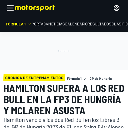
FÓRMULA 1
PORTADA
NOTICIAS
CALENDARIO
RESULTADOS
CLASIFI
CRÓNICA DE ENTRENAMIENTOS
Fórmula 1
GP de Hungría
HAMILTON SUPERA A LOS RED
BULL EN LA FP3 DE HUNGRÍA
Y MCLAREN ASUSTA
Hamilton venció a los dos Red Bull en los Libres 3
del GP de Hungría 2023 de F1, con Sainz 8º y Alonso