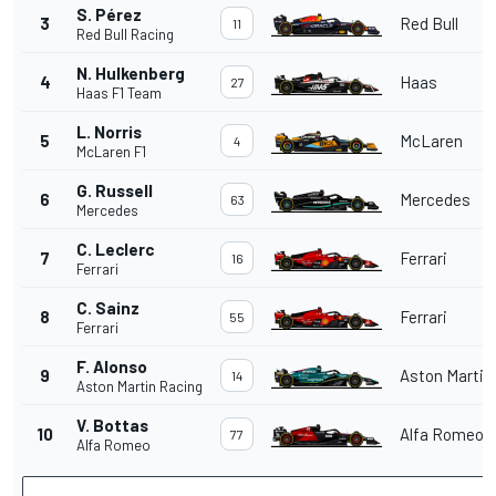
S. Pérez
3
Red Bull
11
Red Bull Racing
N. Hulkenberg
4
Haas
27
Haas F1 Team
L. Norris
5
McLaren
4
McLaren F1
G. Russell
6
Mercedes
63
Mercedes
C. Leclerc
7
Ferrari
16
Ferrari
C. Sainz
8
Ferrari
55
Ferrari
F. Alonso
9
Aston Martin
14
Aston Martin Racing
V. Bottas
10
Alfa Romeo
77
Alfa Romeo