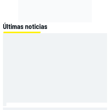
Últimas noticias
Con el Destrier, Bugatti convierte su Bolide de circuito en