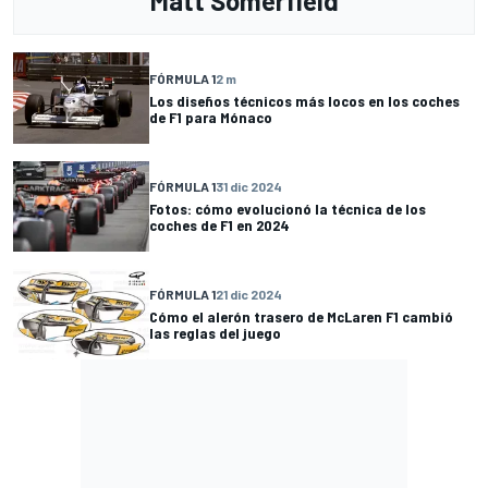
Matt Somerfield
FÓRMULA 1
2 m
Los diseños técnicos más locos en los coches
de F1 para Mónaco
FÓRMULA 1
31 dic 2024
Fotos: cómo evolucionó la técnica de los
coches de F1 en 2024
FÓRMULA 1
21 dic 2024
Cómo el alerón trasero de McLaren F1 cambió
las reglas del juego