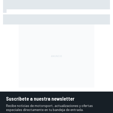
Por qué los progresos "no satisfacen" a Red Bull hasta
darle a Verstappen un coche ganador
Suscríbete a nuestra newsletter
Recibe noticias de motorsport, actualizaciones y ofertas
especiales directamente en tu bandeja de entrada.