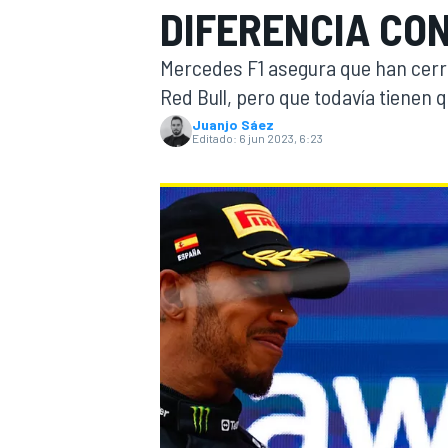
DIFERENCIA CO
INDYCAR
WRC
Mercedes F1 asegura que han cerra
Red Bull, pero que todavía tienen 
Juanjo Sáez
Editado:
6 jun 2023, 6:23
WEC
FÓRMULA E