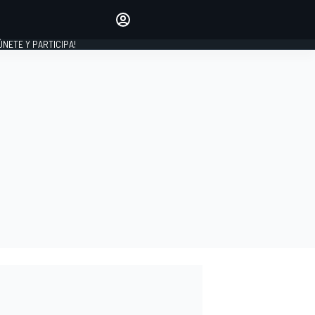
Haz que tu voz se escuche
comentando los artículos
 ÚNETE Y PARTICIPA!
INICIAR SESIÓN
EDICIÓN
ESPAÑA