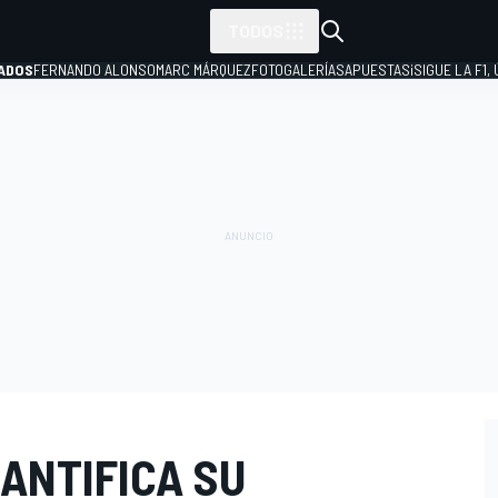
TODOS
ADOS
FERNANDO ALONSO
MARC MÁRQUEZ
FOTOGALERÍAS
APUESTAS
¡SIGUE LA F1,
P
ANTIFICA SU