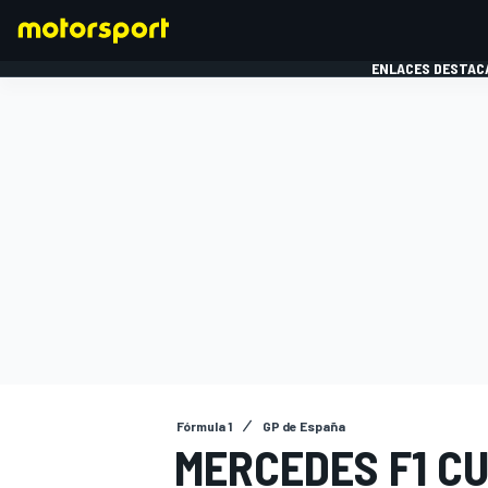
ENLACES DESTAC
FÓRMULA 1
MOTOG
Fórmula 1
GP de España
MERCEDES F1 CU