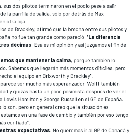
a
, sus dos pilotos terminaron en el podio pese a salir
e la parrilla de salida, sólo por detrás de
Max
n otra liga.
 los de Brackley, afirmó que la brecha entre sus pilotos y
aña no fue tan grande como pareció: "
La diferencia
 tres décimas
. Esa es mi opinión y así juzgamos el fin de
nemos que mantener la calma
, porque también lo
ado. Sabemos que llegarán más momentos difíciles, pero
hecho el equipo en Brixworth y Brackley".
a parece ser mucho más esperanzador, Wolff también
dad y quizás hasta un poco pesimista después de ver el
de
Lewis Hamilton
y
George Russell
en el GP de España.
os lo son, pero en general creo que la situación es
ía estamos en una fase de cambio y también por eso tengo
ás confiado".
estras expectativas
. No queremos ir al
GP de Canadá
y