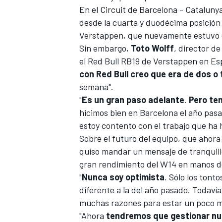
En el
Circuit de Barcelona - Cataluny
desde la cuarta y duodécima posición d
Verstappen
, que nuevamente estuvo e
Sin embargo,
Toto Wolff
, director de
el
Red Bull RB19
de Verstappen en Esp
con Red Bull creo que era de dos o
semana".
"
Es un gran paso adelante
.
Pero te
hicimos bien en Barcelona el año pas
estoy contento con el trabajo que ha 
Sobre el futuro del equipo, que ahor
quiso mandar un mensaje de tranquili
gran rendimiento del W14 en manos 
"
Nunca soy optimista
. Sólo los tont
diferente a la del año pasado. Todav
muchas razones para estar un poco m
"Ahora
tendremos que gestionar nu