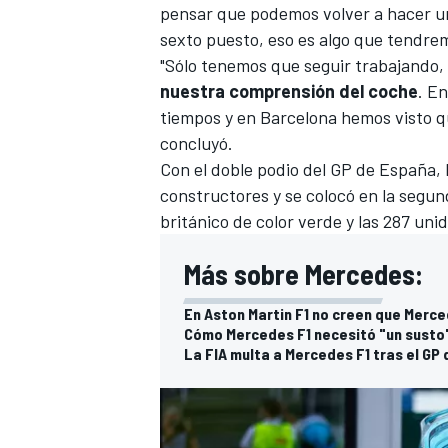
pensar que podemos volver a hacer un
sexto puesto, eso es algo que tendre
"Sólo tenemos que seguir trabajando
nuestra comprensión del coche
. E
tiempos y en Barcelona hemos visto que
concluyó.
Con el doble podio del GP de España,
constructores
y se colocó en la segun
británico de color verde y las 287 unid
MÁS CATEGORÍAS
Más sobre Mercedes:
En Aston Martin F1 no creen que Merce
Cómo Mercedes F1 necesitó "un susto
La FIA multa a Mercedes F1 tras el GP