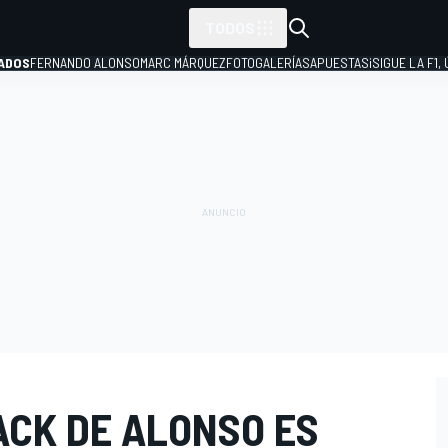
TODOS
ADOS
FERNANDO ALONSO
MARC MÁRQUEZ
FOTOGALERÍAS
APUESTAS
¡SIGUE LA F1,
P
ACK DE ALONSO ES