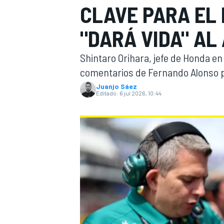
CLAVE PARA EL
INDYCAR
WRC
"DARÁ VIDA" AL
Shintaro Orihara, jefe de Honda en
comentarios de Fernando Alonso p
Juanjo Sáez
Editado:
6 jul 2026, 10:44
WEC
FÓRMULA E