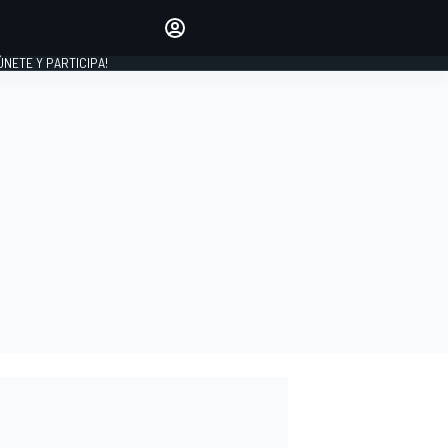
Haz que tu voz se escuche
comentando los artículos
 ÚNETE Y PARTICIPA!
INICIAR SESIÓN
EDICIÓN
ESPAÑA