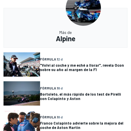
Más de
Alpine
FÓRMULA 1
2 d
"Volví al coche y me eché a llorar", revela Ocon
sobre su año al margen de la F1
FÓRMULA 1
8 d
Bortoleto, el más rápido de los test de Pirelli
con Colapinto y Aston
FÓRMULA 1
8 d
Franco Colapinto advierte sobre la mejora del
coche de Aston Martin