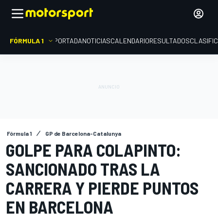
FÓRMULA 1
PORTADA
NOTICIAS
CALENDARIO
RESULTADOS
CLASIFI
Fórmula 1
GP de Barcelona-Catalunya
GOLPE PARA COLAPINTO:
SANCIONADO TRAS LA
CARRERA Y PIERDE PUNTOS
EN BARCELONA