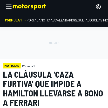
FÓRMULA 1
PORTADA
NOTICIAS
CALENDARIO
RESULTADOS
CLASIFI
NOTICIAS
Fórmula 1
LA CLÁUSULA 'CAZA
FURTIVA' QUE IMPIDE A
HAMILTON LLEVARSE A BONO
A FERRARI