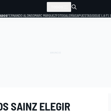
TODOS
ADOS
FERNANDO ALONSO
MARC MÁRQUEZ
FOTOGALERÍAS
APUESTAS
¡SIGUE LA F1,
P
S SAINZ ELEGIR