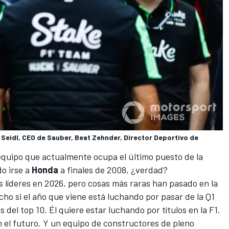
Seidl, CEO de Sauber, Beat Zehnder, Director Deportivo de
l equipo que actualmente ocupa el último puesto de la
do irse a
Honda
a finales de 2008, ¿verdad?
os líderes en 2026, pero cosas más raras han pasado en la
cho si el año que viene está luchando por pasar de la Q1
 del top 10. Él quiere estar luchando por títulos en la F1.
en el futuro. Y un equipo de constructores de pleno