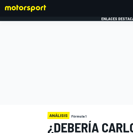
ENLACES DESTAC
FÓRMULA 1
MOTOG
ANÁLISIS
Fórmula 1
¿DEBERÍA CARLO