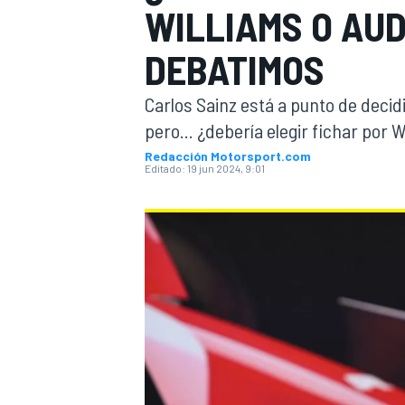
WILLIAMS O AUD
INDYCAR
WRC
DEBATIMOS
Carlos Sainz está a punto de decid
pero... ¿debería elegir fichar por 
Redacción Motorsport.com
Editado:
19 jun 2024, 9:01
WEC
FÓRMULA E