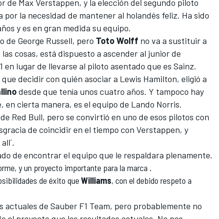
or de
Max Verstappen
, y la elección del segundo piloto
 por la necesidad de mantener al holandés feliz. Ha sido
 años y es en gran medida su equipo.
po de
George Russell
, pero
Toto Wolff
no va a sustituir a
n las cosas, está dispuesto a ascender al junior de
1 en lugar de llevarse al piloto asentado que es Sainz.
 que decidir con quién asociar a
Lewis Hamilton
, eligió a
llino
desde que tenía unos cuatro años. Y tampoco hay
 en cierta manera, es el equipo de
Lando Norris
.
 de Red Bull, pero se convirtió en uno de esos pilotos con
sgracia de coincidir en el tiempo con Verstappen, y
all´.
do de encontrar el equipo que le respaldara plenamente.
orme, y un proyecto importante para la marca
.
osibilidades de éxito que
Williams
, con el debido respeto a
s actuales de
Sauber F1 Team
, pero probablemente no
 el proyecto que los resultados actuales. No nos