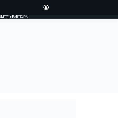
Haz que tu voz se escuche
comentando los artículos
 ÚNETE Y PARTICIPA!
INICIAR SESIÓN
EDICIÓN
ESPAÑA