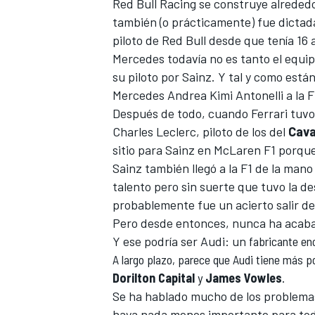
Red Bull Racing
se construye alreded
también (o prácticamente) fue dictada
piloto de Red Bull desde que tenía 16
Mercedes
todavía no es tanto el equi
su piloto por Sainz. Y tal y como está
Mercedes
Andrea Kimi Antonelli
a la F
Después de todo, cuando Ferrari tuvo
Charles Leclerc
, piloto de los del
Cava
sitio para Sainz en
McLaren F1
porque,
Sainz también llegó a la F1 de la mano
talento pero sin suerte que tuvo la de
probablemente fue un acierto salir de 
Pero desde entonces, nunca ha acaba
Y ese podría ser Audi: un
fabricante en
A largo plazo, parece que Audi tiene más p
Dorilton Capital
y
James Vowles
.
Se ha hablado mucho de los problema
haya nada menos importante para todo