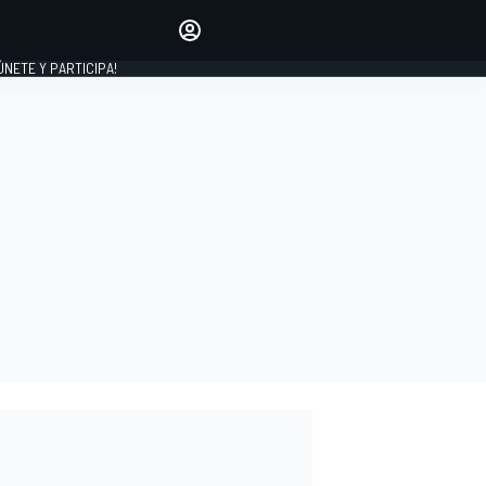
Haz que tu voz se escuche
comentando los artículos
 ÚNETE Y PARTICIPA!
INICIAR SESIÓN
EDICIÓN
ESPAÑA