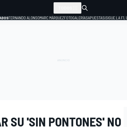
TODOS
ADOS
FERNANDO ALONSO
MARC MÁRQUEZ
FOTOGALERÍAS
APUESTAS
¡SIGUE LA F1,
P
R SU 'SIN PONTONES' NO