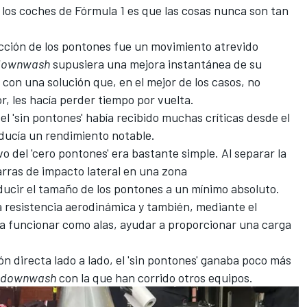
e los coches de
Fórmula 1
es que las cosas nunca son tan
ección de los pontones fue un movimiento atrevido
downwash
supusiera una mejora instantánea de su
 con una solución que, en el mejor de los casos, no
r, les hacía perder tiempo por vuelta.
l 'sin pontones' había recibido muchas críticas desde el
roducía un rendimiento notable.
tivo del 'cero pontones' era bastante simple. Al separar la
barras de impacto lateral en una zona
ducir el tamaño de los pontones a un mínimo absoluto.
la resistencia aerodinámica y también, mediante el
la funcionar como alas, ayudar a proporcionar una carga
 directa lado a lado, el 'sin pontones' ganaba poco más
downwash
con la que han corrido otros equipos.