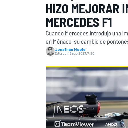
HIZO MEJORAR 
INDYCAR
WRC
MERCEDES F1
Cuando Mercedes introdujo una im
en Mónaco, su cambio de pontones 
Jonathan Noble
Editado:
15 ago 2023, 7:20
WEC
FÓRMULA E