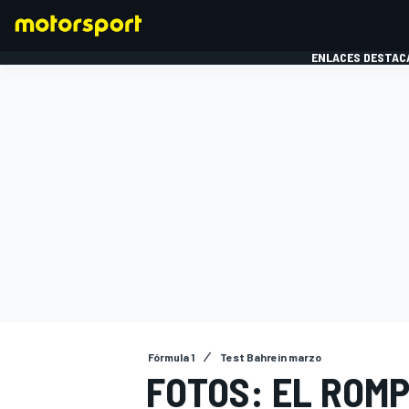
ENLACES DESTAC
FÓRMULA 1
MOTOG
Fórmula 1
Test Bahrein marzo
FOTOS: EL ROM