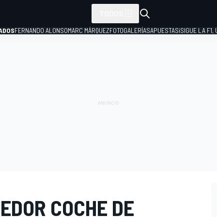
TODOS
ADOS
FERNANDO ALONSO
MARC MÁRQUEZ
FOTOGALERÍAS
APUESTAS
¡SIGUE LA F1,
P
PEDOR COCHE DE