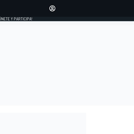
Haz que tu voz se escuche
comentando los artículos
 ÚNETE Y PARTICIPA!
INICIAR SESIÓN
EDICIÓN
ESPAÑA