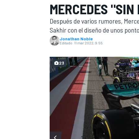
MERCEDES "SIN
INDYCAR
WRC
Después de varios rumores, Merce
Sakhir con el diseño de unos pont
Jonathan Noble
Editado:
11 mar 2022, 9:55
23
WEC
FÓRMULA E