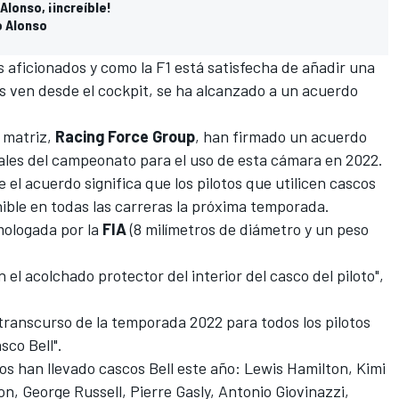
Alonso, ¡increíble!
o Alonso
os aficionados y como la
F1
está satisfecha de añadir una
os ven desde el cockpit, se ha alcanzado a un acuerdo
 matriz,
Racing Force Group
, han firmado un acuerdo
iales del campeonato para el uso de esta cámara en 2022.
el acuerdo significa que los pilotos que utilicen cascos
ible en todas las carreras la próxima temporada.
ologada por la
FIA
(8 milímetros de diámetro y un peso
n el acolchado protector del interior del casco del piloto",
 transcurso de la temporada 2022 para todos los pilotos
sco Bell".
otos han llevado cascos Bell este año:
Lewis Hamilton
,
Kimi
on
,
George Russell
,
Pierre Gasly
,
Antonio Giovinazzi
,