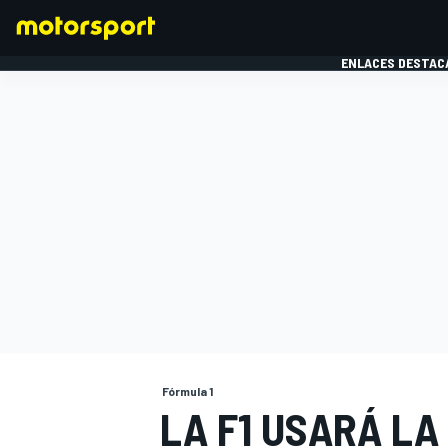
ENLACES DESTAC
FÓRMULA 1
MOTOG
Fórmula 1
LA F1 USARÁ LA 