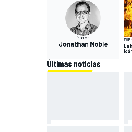
Más de
FÓRM
Jonathan Noble
La 
icó
Últimas noticias
Bagnaia: "Este año no sé todo
Zar