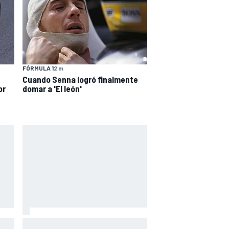
FÓRMULA 1
2 m
Cuando Senna logró finalmente
or
domar a 'El león'
Márquez: "El año pasado marcaba
toGP