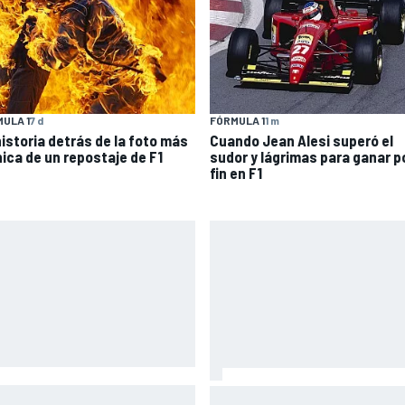
ULA 1
7 d
FÓRMULA 1
1 m
historia detrás de la foto más
Cuando Jean Alesi superó el
nica de un repostaje de F1
sudor y lágrimas para ganar p
fin en F1
co se vuelve a subir a una
Así vivimos la Práctica de Mo