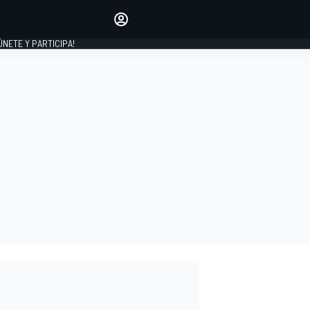
Haz que tu voz se escuche
comentando los artículos
 ÚNETE Y PARTICIPA!
INICIAR SESIÓN
EDICIÓN
ESPAÑA