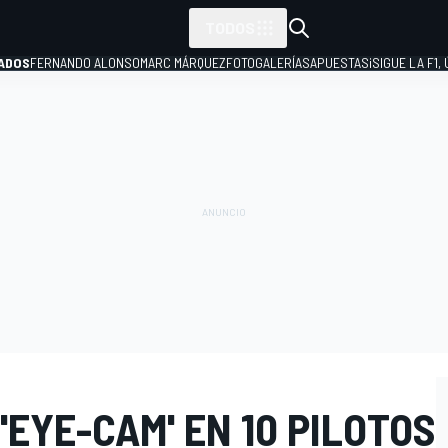
TODOS
ADOS
FERNANDO ALONSO
MARC MÁRQUEZ
FOTOGALERÍAS
APUESTAS
¡SIGUE LA F1,
P
'EYE-CAM' EN 10 PILOTOS