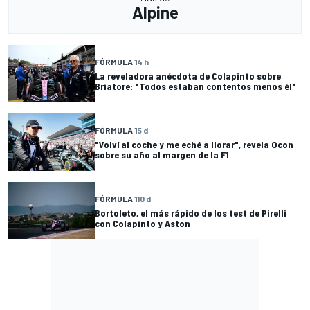
Alpine
FÓRMULA 1
4 h
La reveladora anécdota de Colapinto sobre
Briatore: "Todos estaban contentos menos él"
FÓRMULA 1
5 d
"Volví al coche y me eché a llorar", revela Ocon
sobre su año al margen de la F1
FÓRMULA 1
10 d
Bortoleto, el más rápido de los test de Pirelli
con Colapinto y Aston