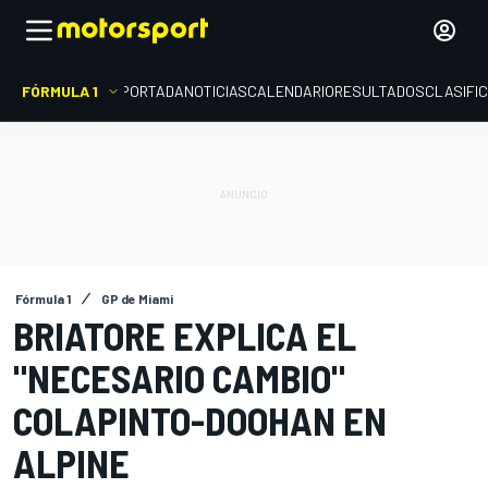
FÓRMULA 1
PORTADA
NOTICIAS
CALENDARIO
RESULTADOS
CLASIFI
Fórmula 1
GP de Miami
BRIATORE EXPLICA EL
"NECESARIO CAMBIO"
COLAPINTO-DOOHAN EN
ALPINE