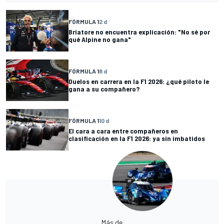
FÓRMULA 1
2 d
Briatore no encuentra explicación: "No sé por
qué Alpine no gana"
FÓRMULA 1
8 d
Duelos en carrera en la F1 2026: ¿qué piloto le
gana a su compañero?
FÓRMULA 1
10 d
El cara a cara entre compañeros en
clasificación en la F1 2026: ya sin imbatidos
Más de