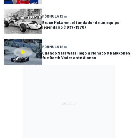
FÓRMULA 1
2 m
Bruce McLaren, el fundador de un equipo
legendario (1937-1970)
FÓRMULA 1
2 m
Cuando Star Wars llegó a Mónaco y Raikkonen
fue Darth Vader ante Alonso