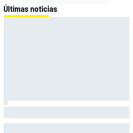
Últimas noticias
Bagnaia: "Este año no sé todo sobre mi moto, entro en
pista y simplemente piloto lo que tengo"