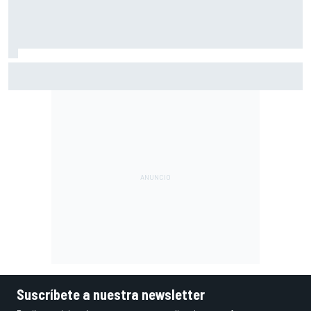
Márquez: "El año pasado marcaba la diferencia en puntos
en los que ahora voy algo peor"
Suscríbete a nuestra newsletter