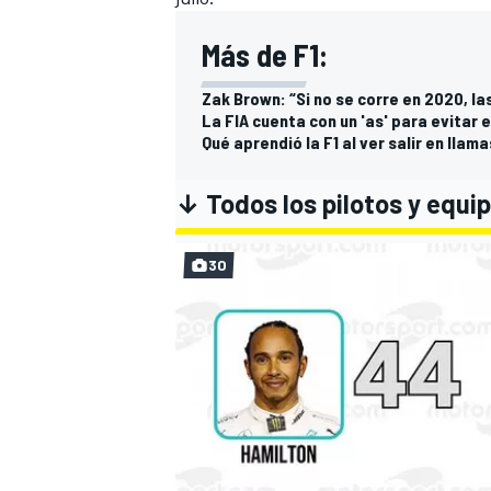
Más de F1:
Zak Brown: “Si no se corre en 2020, 
La FIA cuenta con un 'as' para evitar 
Qué aprendió la F1 al ver salir en llam
↓ Todos los pilotos y equi
30
MÁS CATEGORÍAS