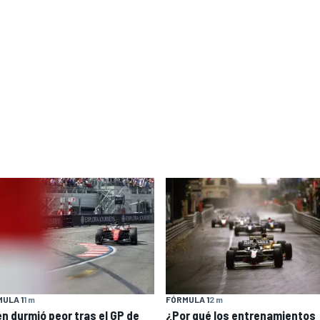
ULA 1
1 m
FÓRMULA 1
2 m
én durmió peor tras el GP de
¿Por qué los entrenamientos