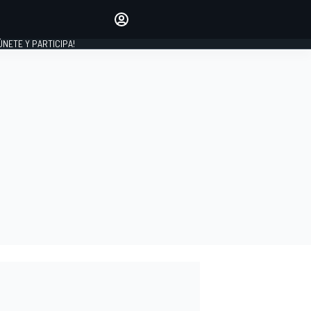
Haz que tu voz se escuche
comentando los artículos
 ÚNETE Y PARTICIPA!
INICIAR SESIÓN
EDICIÓN
ESPAÑA