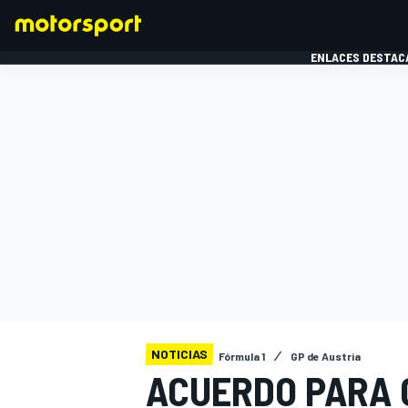
ENLACES DESTAC
FÓRMULA 1
MOTOG
NOTICIAS
Fórmula 1
GP de Austria
ACUERDO PARA 