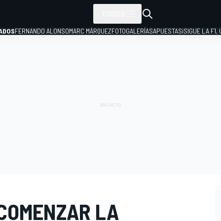
TODOS
ADOS
FERNANDO ALONSO
MARC MÁRQUEZ
FOTOGALERÍAS
APUESTAS
¡SIGUE LA F1,
P
COMENZAR LA