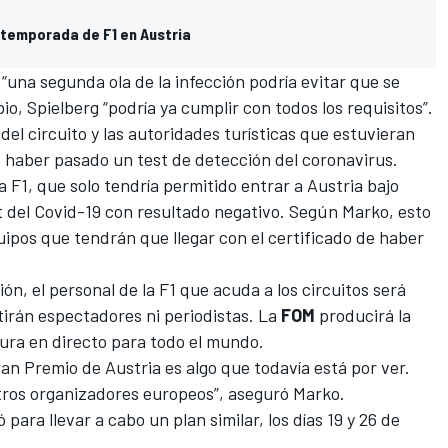
 temporada de F1 en Austria
 “una segunda ola de la infección podría evitar que se
pio, Spielberg “podría ya cumplir con todos los requisitos”.
el circuito y las autoridades turísticas que estuvieran
 haber pasado un test de detección del coronavirus.
la F1, que solo tendría permitido entrar a Austria bajo
st del Covid-19 con resultado negativo. Según Marko, esto
uipos que tendrán que llegar con el certificado de haber
n, el personal de la F1 que acuda a los circuitos será
tirán espectadores ni periodistas. La
FOM
producirá la
tura en directo para todo el mundo.
ran Premio de Austria es algo que todavía está por ver.
tros organizadores europeos”, aseguró Marko.
ó para llevar a cabo un plan similar
, los días 19 y 26 de