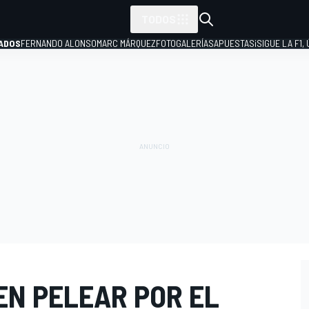
TODOS
ADOS
FERNANDO ALONSO
MARC MÁRQUEZ
FOTOGALERÍAS
APUESTAS
¡SIGUE LA F1,
P
EN PELEAR POR EL