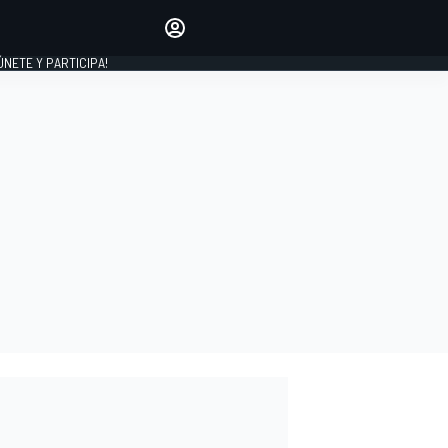
Haz que tu voz se escuche
comentando los artículos
 ÚNETE Y PARTICIPA!
INICIAR SESIÓN
EDICIÓN
ESPAÑA