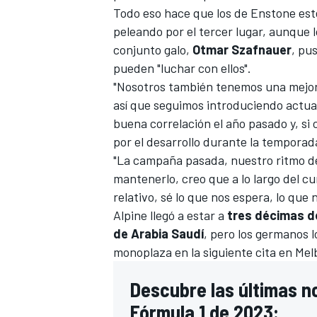
Todo eso hace que los de Enstone est
peleando por el tercer lugar, aunque 
conjunto galo,
Otmar Szafnauer
, pu
pueden "luchar con ellos".
"Nosotros también tenemos una mejor
así que seguimos introduciendo actual
buena correlación el año pasado y, si
por el desarrollo durante la temporad
"La campaña pasada, nuestro ritmo de
mantenerlo, creo que a lo largo del c
relativo, sé lo que nos espera, lo que 
Alpine llegó a estar a
tres décimas de
de Arabia Saudí
, pero los germanos l
monoplaza en la siguiente cita en Me
Descubre las últimas no
Fórmula 1 de 2023: