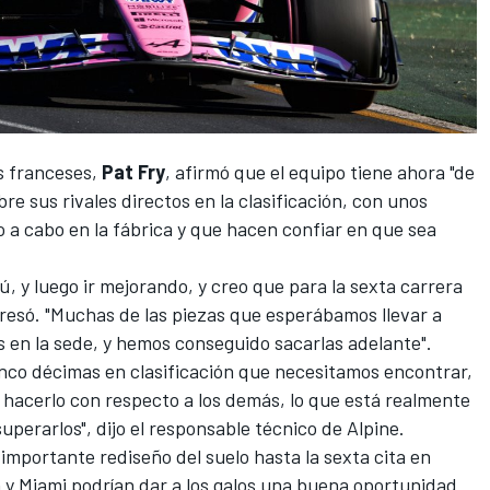
os franceses,
Pat Fry
, afirmó que
el equipo tiene ahora "de
bre sus rivales
directos en la clasificación, con unos
 a cabo en la fábrica y que hacen confiar en que sea
 y luego ir mejorando, y creo que para la sexta carrera
resó. "Muchas de las piezas que esperábamos llevar a
 en la sede, y hemos conseguido sacarlas adelante".
nco décimas en clasificación que necesitamos encontrar,
a hacerlo con respecto a los demás, lo que está realmente
perarlos", dijo el responsable técnico de Alpine.
importante rediseño del suelo hasta la sexta cita en
n y Miami podrían dar a los galos una buena oportunidad