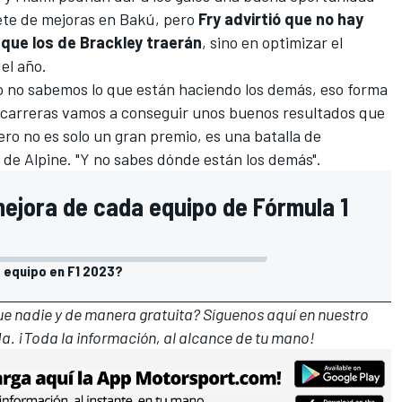
ete de mejoras en Bakú, pero
Fry advirtió que no hay
que los de Brackley traerán
, sino en optimizar el
del año.
 no sabemos lo que están haciendo los demás, eso forma
s carreras vamos a conseguir unos buenos resultados que
ero no es solo un gran premio, es una batalla de
co de Alpine. "Y no sabes dónde están los demás".
ejora de cada equipo de Fórmula 1
 equipo en F1 2023?
que nadie y de manera gratuita? Síguenos
aquí en nuestro
a. ¡Toda la información, al alcance de tu mano!