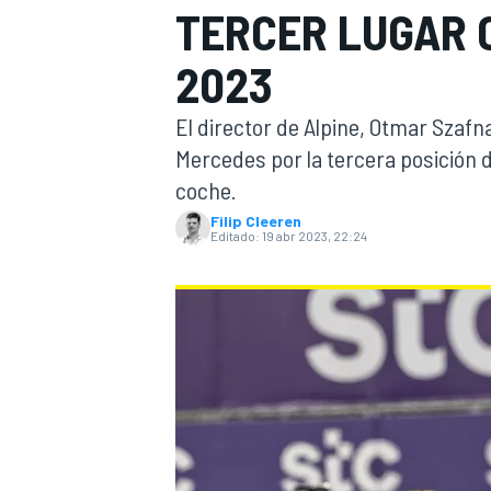
TERCER LUGAR 
INDYCAR
WRC
2023
El director de Alpine, Otmar Szafn
Mercedes por la tercera posición d
coche.
Filip Cleeren
Editado:
19 abr 2023, 22:24
WEC
FÓRMULA E