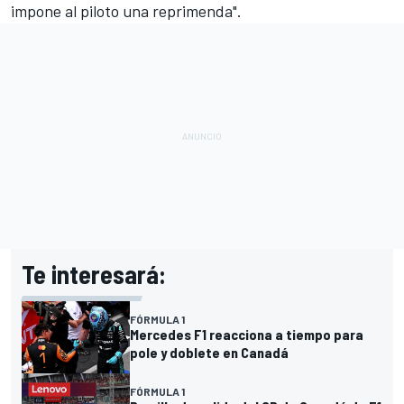
impone al piloto una reprimenda".
Te interesará:
FÓRMULA 1
Mercedes F1 reacciona a tiempo para
pole y doblete en Canadá
FÓRMULA 1