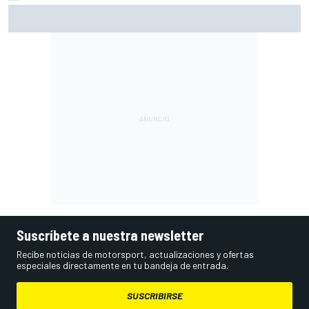
Así vivimos la Práctica de MotoGP en Silverstone (Gran
Bretaña), con Live Timing
Suscríbete a nuestra newsletter
Recibe noticias de motorsport, actualizaciones y ofertas
especiales directamente en tu bandeja de entrada.
SUSCRIBIRSE