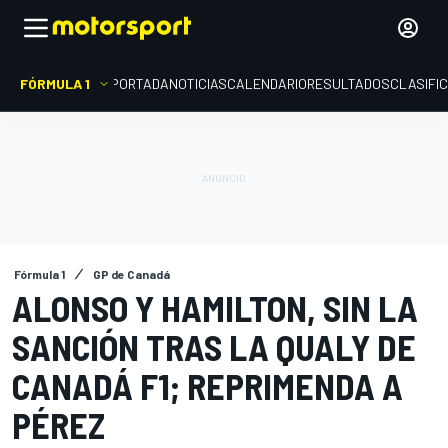
FÓRMULA 1
PORTADA
NOTICIAS
CALENDARIO
RESULTADOS
CLASIFI
Fórmula 1
GP de Canadá
ALONSO Y HAMILTON, SIN LA
SANCIÓN TRAS LA QUALY DE
CANADÁ F1; REPRIMENDA A
PÉREZ