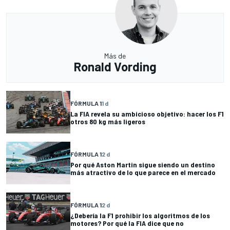
Más de
Ronald Vording
FÓRMULA 1
1 d
La FIA revela su ambicioso objetivo: hacer los F1
otros 80 kg más ligeros
FÓRMULA 1
2 d
Por qué Aston Martin sigue siendo un destino
más atractivo de lo que parece en el mercado
FÓRMULA 1
2 d
¿Debería la F1 prohibir los algoritmos de los
motores? Por qué la FIA dice que no