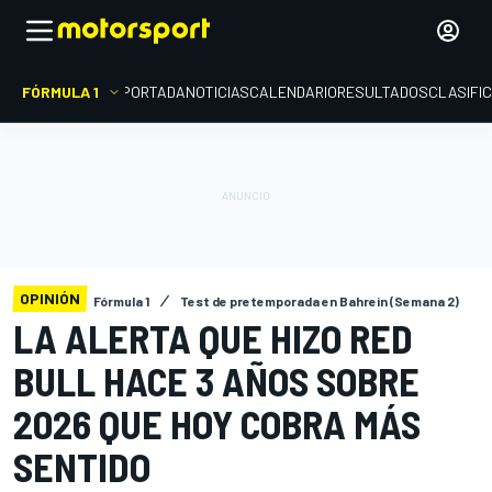
FÓRMULA 1
PORTADA
NOTICIAS
CALENDARIO
RESULTADOS
CLASIFI
OPINIÓN
Fórmula 1
Test de pretemporada en Bahrein (Semana 2)
LA ALERTA QUE HIZO RED
BULL HACE 3 AÑOS SOBRE
2026 QUE HOY COBRA MÁS
SENTIDO